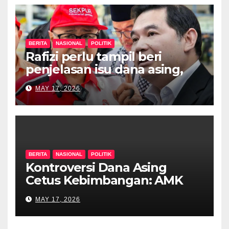
BERITA
NASIONAL
POLITIK
Rafizi perlu tampil beri
penjelasan isu dana asing,
khianat negara
MAY 17, 2026
BERITA
NASIONAL
POLITIK
Kontroversi Dana Asing
Cetus Kebimbangan: AMK
Desak Siasatan Menyeluruh
MAY 17, 2026