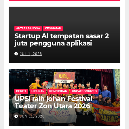
ANTARABANGSA
KESIHATAN
Startup AI tempatan sasar 2
juta pengguna aplikasi
kesihatan digital MyMedix
JUL 1, 2026
dalam tempoh setahun
BERITA
HIBURAN
PENDIDIKAN
UNCATEGORIZED
UPSI raih johan Festival
Teater Zon Utara 2026
JUN 11, 2026