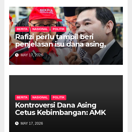
BERITA
NASIONAL
POLITIK
Rafizi perlu tampil beri
penjelasan isu dana asing,
khianat negara
MAY 17, 2026
BERITA
NASIONAL
POLITIK
Kontroversi Dana Asing
Cetus Kebimbangan: AMK
Desak Siasatan Menyeluruh
MAY 17, 2026