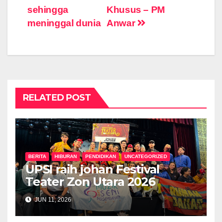
sehingga
Khusus – PM
meninggal dunia
Anwar
RELATED POST
BERITA
HIBURAN
PENDIDIKAN
UNCATEGORIZED
UPSI raih johan Festival
Teater Zon Utara 2026
JUN 11, 2026