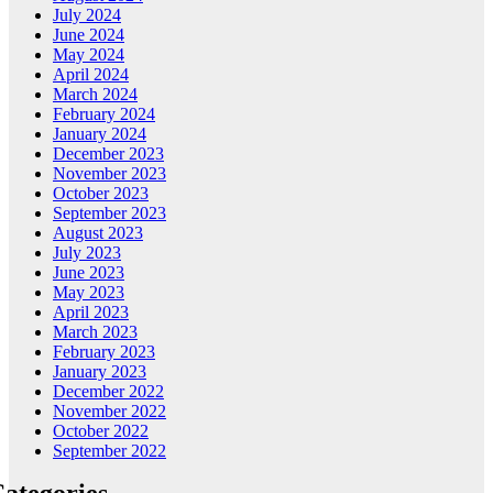
July 2024
June 2024
May 2024
April 2024
March 2024
February 2024
January 2024
December 2023
November 2023
October 2023
September 2023
August 2023
July 2023
June 2023
May 2023
April 2023
March 2023
February 2023
January 2023
December 2022
November 2022
October 2022
September 2022