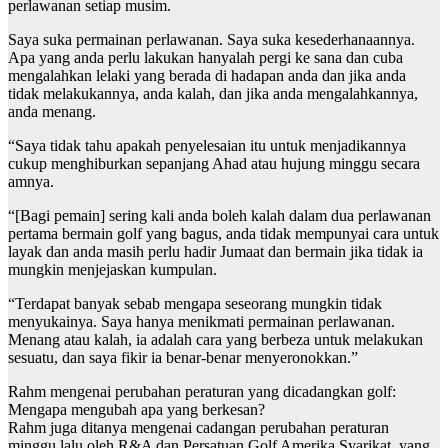
perlawanan setiap musim.
Saya suka permainan perlawanan. Saya suka kesederhanaannya.
Apa yang anda perlu lakukan hanyalah pergi ke sana dan cuba
mengalahkan lelaki yang berada di hadapan anda dan jika anda
tidak melakukannya, anda kalah, dan jika anda mengalahkannya,
anda menang.
“Saya tidak tahu apakah penyelesaian itu untuk menjadikannya
cukup menghiburkan sepanjang Ahad atau hujung minggu secara
amnya.
“[Bagi pemain] sering kali anda boleh kalah dalam dua perlawanan
pertama bermain golf yang bagus, anda tidak mempunyai cara untuk
layak dan anda masih perlu hadir Jumaat dan bermain jika tidak ia
mungkin menjejaskan kumpulan.
“Terdapat banyak sebab mengapa seseorang mungkin tidak
menyukainya. Saya hanya menikmati permainan perlawanan.
Menang atau kalah, ia adalah cara yang berbeza untuk melakukan
sesuatu, dan saya fikir ia benar-benar menyeronokkan.”
Rahm mengenai perubahan peraturan yang dicadangkan golf:
Mengapa mengubah apa yang berkesan?
Rahm juga ditanya mengenai cadangan perubahan peraturan
minggu lalu oleh R&A dan Persatuan Golf Amerika Syarikat, yang