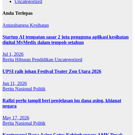
Uncategorized
Anda Terlepas
Antarabangsa
Kesihatan
Startup AI tempatan sasar 2 juta pengguna aplikasi kesihatan
digital MyMedix dalam tempoh setahun
Jul 1, 2026
Berita
Hiburan
Pendidikan
Uncategorized
UPSI raih johan Festival Teater Zon Utara 2026
Jun 11, 2026
Berita
Nasional
Politik
Rafizi perlu tampil beri penjelasan isu dana asing, khianat
negara
May 17, 2026
Berita
Nasional
Politik
Kontroversi Dana Asing Cetus Kebimbangan: AMK Desak