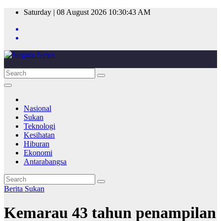
Skip
Saturday | 08 August 2026
10:30:43 AM
to
content
Nasional
Sukan
Teknologi
Kesihatan
Hiburan
Ekonomi
Antarabangsa
Berita
Sukan
Kemarau 43 tahun penampilan