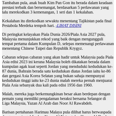
Tambahan pula, anak buah Kim Pan Gon itu berada dalam keadaan
prestasi terbaik dan bersemangat, berdasarkan 5 perlawanan yang
lalu merekodkan 3 kemenangan, 1 seri dan 1 kekalahan.
Kekalahan itu direkodkan sewaktu menentang Tajikistan pada final
Pestabola Merdeka tempoh hari.
-LIHAT DISINI
Di peringkat kelayakan Piala Dunia 2026/Piala Asia 2027 pula,
Malaysia menunjukkan rekod yang baik dengan mengungguli
tempat pertama dalam Kumpulan D, selepas memenangi perlawanan
menentang Chinese Taipei dan Republik Krygyz.
Cabaran selepas cabaran yang akan hadir untuk Malaysia pada Piala
Asia edisi 2023 ini kerana Malaysia boleh dikatakan berada dalam
kumpulan agak kuat seperti Jordan yang menduduki kedudukan ke-
87 dunia, Bahrain berada satu kedudukan diatas Jordan iaitu ke-86
dan gergasi Asia Korea Selatan yang bukan sahaja mempunyai
kedudukan tinggi iaitu ke-23 dunia malah mereka pernah menjuarai
Piala Asia sebanyak dua kali pada edisi 1956 dan 1960.
Malah, mereka juga berkemungkinan besar akan berdepan dengan
pemain yang memiliki pengalaman beraksi bersama Selangor di
Liga Malaysia, Yazan Al Arab dan Noor Al Rawabdeh.
Barisan pertahanan Harimau Malaya pula dilihat harus berwaspada