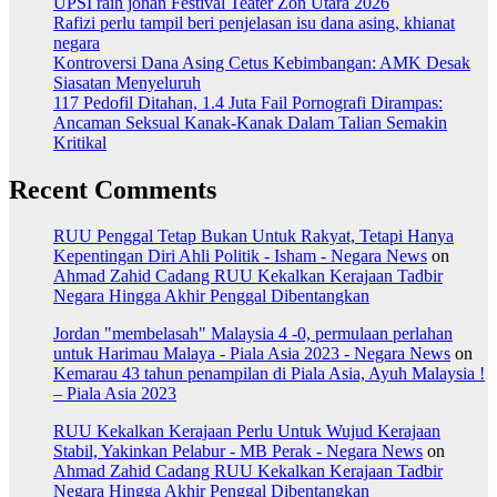
UPSI raih johan Festival Teater Zon Utara 2026
Rafizi perlu tampil beri penjelasan isu dana asing, khianat
negara
Kontroversi Dana Asing Cetus Kebimbangan: AMK Desak
Siasatan Menyeluruh
117 Pedofil Ditahan, 1.4 Juta Fail Pornografi Dirampas:
Ancaman Seksual Kanak-Kanak Dalam Talian Semakin
Kritikal
Recent Comments
RUU Penggal Tetap Bukan Untuk Rakyat, Tetapi Hanya
Kepentingan Diri Ahli Politik - Isham - Negara News
on
Ahmad Zahid Cadang RUU Kekalkan Kerajaan Tadbir
Negara Hingga Akhir Penggal Dibentangkan
Jordan "membelasah" Malaysia 4 -0, permulaan perlahan
untuk Harimau Malaya - Piala Asia 2023 - Negara News
on
Kemarau 43 tahun penampilan di Piala Asia, Ayuh Malaysia !
– Piala Asia 2023
RUU Kekalkan Kerajaan Perlu Untuk Wujud Kerajaan
Stabil, Yakinkan Pelabur - MB Perak - Negara News
on
Ahmad Zahid Cadang RUU Kekalkan Kerajaan Tadbir
Negara Hingga Akhir Penggal Dibentangkan