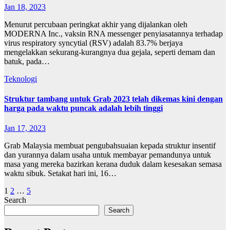
Jan 18, 2023
Menurut percubaan peringkat akhir yang dijalankan oleh
MODERNA Inc., vaksin RNA messenger penyiasatannya terhadap
virus respiratory syncytial (RSV) adalah 83.7% berjaya
mengelakkan sekurang-kurangnya dua gejala, seperti demam dan
batuk, pada…
Teknologi
Struktur tambang untuk Grab 2023 telah dikemas kini dengan
harga pada waktu puncak adalah lebih tinggi
Jan 17, 2023
Grab Malaysia membuat pengubahsuaian kepada struktur insentif
dan yurannya dalam usaha untuk membayar pemandunya untuk
masa yang mereka bazirkan kerana duduk dalam kesesakan semasa
waktu sibuk. Setakat hari ini, 16…
Posts
1
2
…
5
Search
pagination
Search