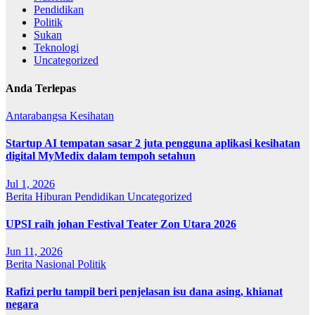
Pendidikan
Politik
Sukan
Teknologi
Uncategorized
Anda Terlepas
Antarabangsa
Kesihatan
Startup AI tempatan sasar 2 juta pengguna aplikasi kesihatan
digital MyMedix dalam tempoh setahun
Jul 1, 2026
Berita
Hiburan
Pendidikan
Uncategorized
UPSI raih johan Festival Teater Zon Utara 2026
Jun 11, 2026
Berita
Nasional
Politik
Rafizi perlu tampil beri penjelasan isu dana asing, khianat
negara