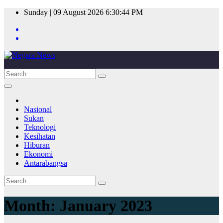
Skip
Sunday | 09 August 2026
6:30:44 PM
to
content
Nasional
Sukan
Teknologi
Kesihatan
Hiburan
Ekonomi
Antarabangsa
Month:
January 2023