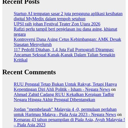
Recent Posts
Startup AI tempatan sasar 2 juta pengguna aplikasi kesihatan
digital MyMedix dalam tempoh setahun
UPSI raih johan Festival Teater Zon Utara 2026
Rafizi perlu tampil beri penjelasan isu dana asing, khianat
negara
Kontroversi Dana Asing Cetus Kebimbangan: AMK Desak
Siasatan Menyeluruh
117 Pedofil Ditahan, 1.4 Juta Fail Pornografi Dirampas:
Ancaman Seksual Kanak-Kanak Dalam Talian Semakin
Kritikal
Recent Comments
RUU Penggal Tetap Bukan Untuk Rakyat, Tetapi Hanya
Kepentingan Diri Ahli Politik - Isham - Negara News
on
Ahmad Zahid Cadang RUU Kekalkan Kerajaan Tadbir
Negara Hingga Akhir Penggal Dibentangkan
Jordan "membelasah" Malaysia 4 -0, permulaan perlahan
untuk Harimau Malaya - Piala Asia 2023 - Negara News
on
Kemarau 43 tahun penampilan di Piala Asia, Ayuh Malaysia !
– Piala Asia 2023