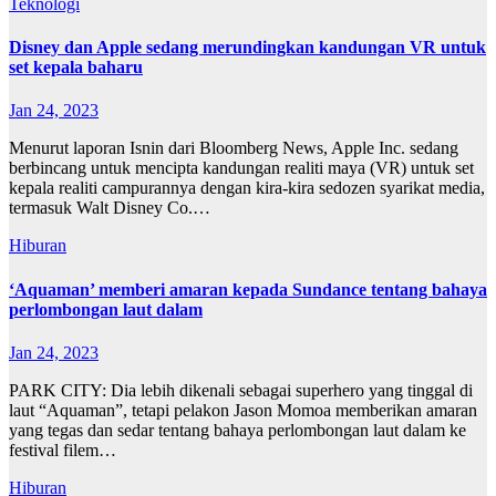
Teknologi
Disney dan Apple sedang merundingkan kandungan VR untuk
set kepala baharu
Jan 24, 2023
Menurut laporan Isnin dari Bloomberg News, Apple Inc. sedang
berbincang untuk mencipta kandungan realiti maya (VR) untuk set
kepala realiti campurannya dengan kira-kira sedozen syarikat media,
termasuk Walt Disney Co.…
Hiburan
‘Aquaman’ memberi amaran kepada Sundance tentang bahaya
perlombongan laut dalam
Jan 24, 2023
PARK CITY: Dia lebih dikenali sebagai superhero yang tinggal di
laut “Aquaman”, tetapi pelakon Jason Momoa memberikan amaran
yang tegas dan sedar tentang bahaya perlombongan laut dalam ke
festival filem…
Hiburan