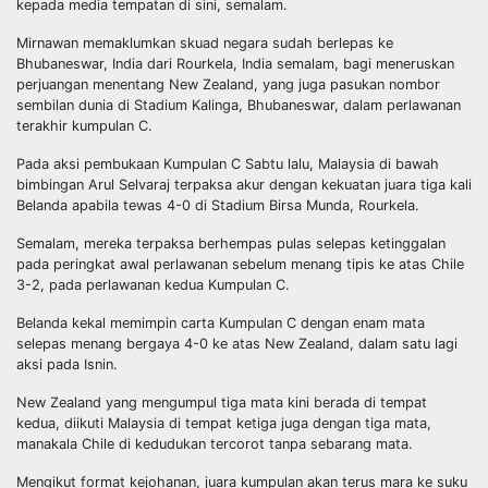
kepada media tempatan di sini, semalam.
Mirnawan memaklumkan skuad negara sudah berlepas ke
Bhubaneswar, India dari Rourkela, India semalam, bagi meneruskan
perjuangan menentang New Zealand, yang juga pasukan nombor
sembilan dunia di Stadium Kalinga, Bhubaneswar, dalam perlawanan
terakhir kumpulan C.
Pada aksi pembukaan Kumpulan C Sabtu lalu, Malaysia di bawah
bimbingan Arul Selvaraj terpaksa akur dengan kekuatan juara tiga kali
Belanda apabila tewas 4-0 di Stadium Birsa Munda, Rourkela.
Semalam, mereka terpaksa berhempas pulas selepas ketinggalan
pada peringkat awal perlawanan sebelum menang tipis ke atas Chile
3-2, pada perlawanan kedua Kumpulan C.
Belanda kekal memimpin carta Kumpulan C dengan enam mata
selepas menang bergaya 4-0 ke atas New Zealand, dalam satu lagi
aksi pada Isnin.
New Zealand yang mengumpul tiga mata kini berada di tempat
kedua, diikuti Malaysia di tempat ketiga juga dengan tiga mata,
manakala Chile di kedudukan tercorot tanpa sebarang mata.
Mengikut format kejohanan, juara kumpulan akan terus mara ke suku