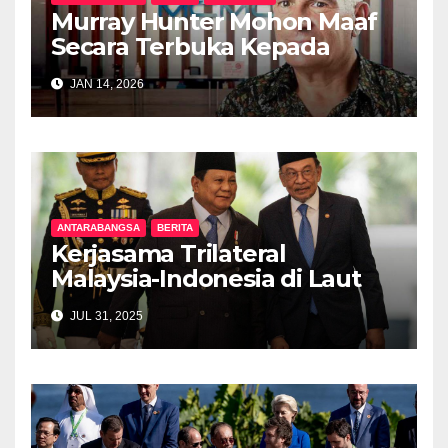
Murray Hunter Mohon Maaf
Secara Terbuka Kepada
MCMC, Tarik Balik Artikel
JAN 14, 2026
ANTARABANGSA
BERITA
Kerjasama Trilateral
Malaysia-Indonesia di Laut
Sulu, Sulawesi Diperhebat –
JUL 31, 2025
PM Anwar