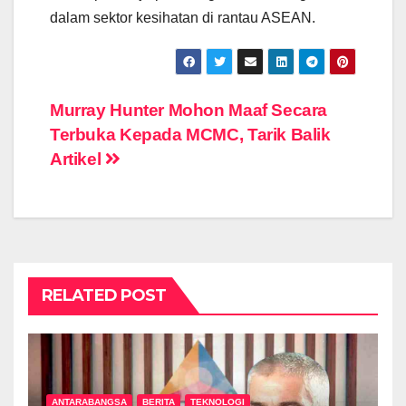
dalam sektor kesihatan di rantau ASEAN.
Post
Murray Hunter Mohon Maaf Secara
Terbuka Kepada MCMC, Tarik Balik
navigation
Artikel
RELATED POST
ANTARABANGSA
BERITA
TEKNOLOGI