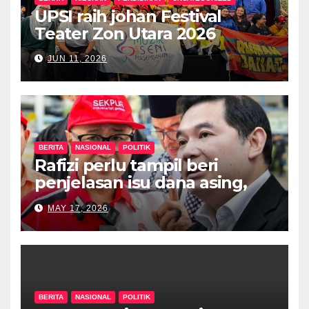
UPSI raih johan Festival
Teater Zon Utara 2026
JUN 11, 2026
BERITA
NASIONAL
POLITIK
Rafizi perlu tampil beri
penjelasan isu dana asing,
khianat negara
MAY 17, 2026
BERITA
NASIONAL
POLITIK