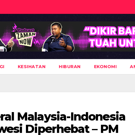
GI
KESIHATAN
HIBURAN
EKONOMI
A
ral Malaysia-Indonesia
awesi Diperhebat – PM