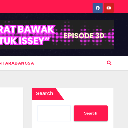
NTARABANGSA
Search
Search