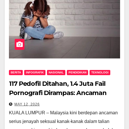
BERITA
INFOGRAFIK
NASIONAL
PENDIDIKAN
TEKNOLOGI
117 Pedofil Ditahan, 1.4 Juta Fail
Pornografi Dirampas: Ancaman
Seksual Kanak-Kanak Dalam Talian
MAY 12, 2026
Semakin Kritikal
KUALA LUMPUR – Malaysia kini berdepan ancaman
serius jenayah seksual kanak-kanak dalam talian