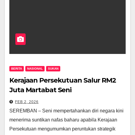
BERITA
NASIONAL
SUKAN
Kerajaan Persekutuan Salur RM2
Juta Martabat Seni
Mempertahankan Diri, Usaha
FEB 2, 2026
Jadikan Silat Aktiviti Kokurikulum
SEREMBAN – Seni mempertahankan diri negara kini
Sekolah Dipergiat
menerima suntikan nafas baharu apabila Kerajaan
Persekutuan mengumumkan peruntukan strategik