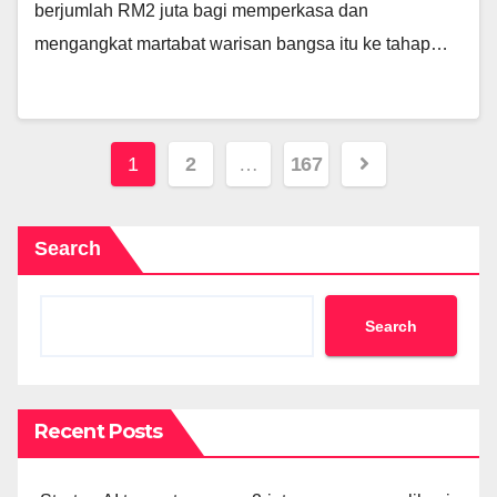
berjumlah RM2 juta bagi memperkasa dan
mengangkat martabat warisan bangsa itu ke tahap…
Posts
1
2
…
167
pagination
Search
Search
Recent Posts