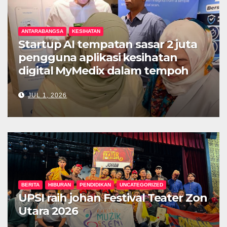
ANTARABANGSA
KESIHATAN
Startup AI tempatan sasar 2 juta
pengguna aplikasi kesihatan
digital MyMedix dalam tempoh
setahun
JUL 1, 2026
BERITA
HIBURAN
PENDIDIKAN
UNCATEGORIZED
UPSI raih johan Festival Teater Zon
Utara 2026