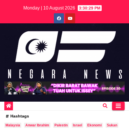
Skip
Monday | 10 August 2026
3:30:29 PM
to
content
Hashtags
Malaysia
Anwar Ibrahim
Palestin
Israel
Ekonomi
Sukan