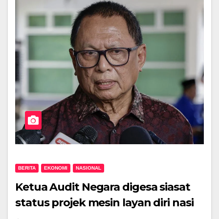
BERITA
EKONOMI
NASIONAL
Ketua Audit Negara digesa siasat
status projek mesin layan diri nasi
lemak diperkenalkan Rafizi