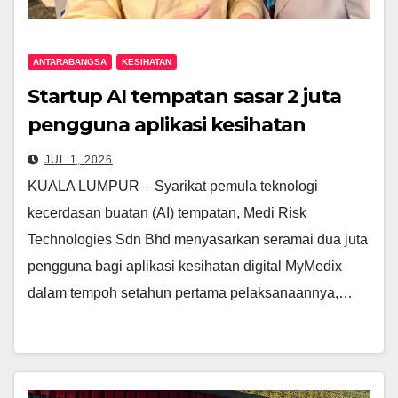
ANTARABANGSA
KESIHATAN
Startup AI tempatan sasar 2 juta
pengguna aplikasi kesihatan
digital MyMedix dalam tempoh
JUL 1, 2026
setahun
KUALA LUMPUR – Syarikat pemula teknologi
kecerdasan buatan (AI) tempatan, Medi Risk
Technologies Sdn Bhd menyasarkan seramai dua juta
pengguna bagi aplikasi kesihatan digital MyMedix
dalam tempoh setahun pertama pelaksanaannya,…