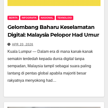
BERITA
INFOGRAFIK
NASIONAL
TEKNOLOGI
Gelombang Baharu Keselamatan
Digital: Malaysia Pelopor Had Umur
Media Sosial Bawah 16 Tahun
APR 20, 2026
Kuala Lumpur — Dalam era di mana kanak-kanak
semakin terdedah kepada dunia digital tanpa
sempadan, Malaysia tampil sebagai suara paling
lantang di pentas global apabila majoriti besar
rakyatnya menyokong had…