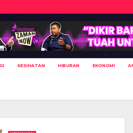
GI
KESIHATAN
HIBURAN
EKONOMI
A