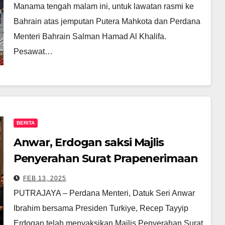
Manama tengah malam ini, untuk lawatan rasmi ke
Bahrain atas jemputan Putera Mahkota dan Perdana
Menteri Bahrain Salman Hamad Al Khalifa.
Pesawat…
BERITA
Anwar, Erdogan saksi Majlis
Penyerahan Surat Prapenerimaan
Kapal MPMS untuk Maritim
FEB 13, 2025
Malaysia
PUTRAJAYA – Perdana Menteri, Datuk Seri Anwar
Ibrahim bersama Presiden Turkiye, Recep Tayyip
Erdogan telah menyaksikan Majlis Penyerahan Surat