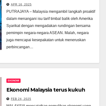
hubungan dua hala dengan
APR 16, 2025
Jepun
PUTRAJAYA – Malaysia mengambil langkah proaktif
dalam menangani isu tarif timbal balik oleh Amerika
Syarikat dengan mengadakan rundingan bersama
pemimpin negara-negara ASEAN. Malah, negara
juga mencapai kesepakatan untuk meneruskan
perbincangan…
EKONOMI
Ekonomi Malaysia terus kukuh
FEB 24, 2025
MALAYSIA mencatatkan pemulihan ekonomi yang