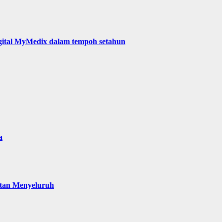
digital MyMedix dalam tempoh setahun
a
atan Menyeluruh