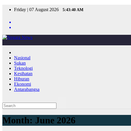
Skip
Friday | 07 August 2026
5:43:40 AM
to
content
Nasional
Sukan
Teknologi
Kesihatan
Hiburan
Ekonomi
Antarabangsa
Month:
June 2026