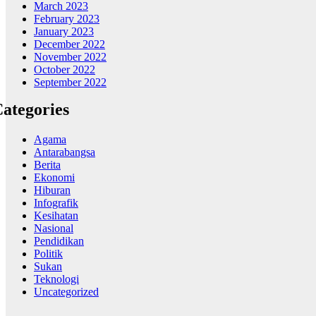
March 2023
February 2023
January 2023
December 2022
November 2022
October 2022
September 2022
ategories
Agama
Antarabangsa
Berita
Ekonomi
Hiburan
Infografik
Kesihatan
Nasional
Pendidikan
Politik
Sukan
Teknologi
Uncategorized