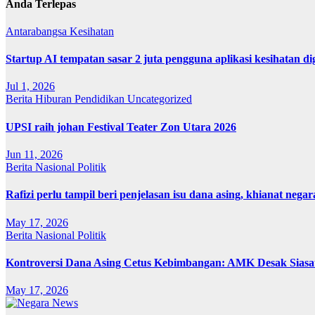
Anda Terlepas
Antarabangsa
Kesihatan
Startup AI tempatan sasar 2 juta pengguna aplikasi kesihatan 
Jul 1, 2026
Berita
Hiburan
Pendidikan
Uncategorized
UPSI raih johan Festival Teater Zon Utara 2026
Jun 11, 2026
Berita
Nasional
Politik
Rafizi perlu tampil beri penjelasan isu dana asing, khianat negar
May 17, 2026
Berita
Nasional
Politik
Kontroversi Dana Asing Cetus Kebimbangan: AMK Desak Sias
May 17, 2026