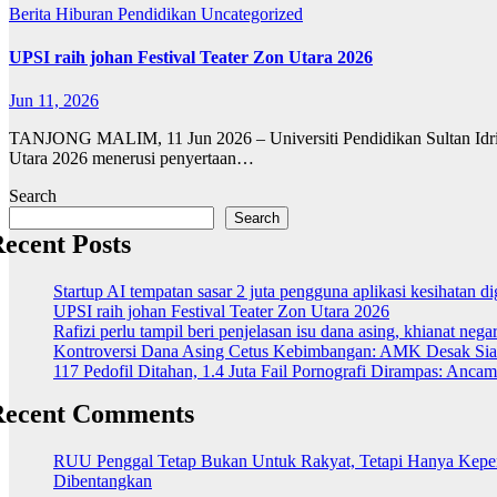
Berita
Hiburan
Pendidikan
Uncategorized
UPSI raih johan Festival Teater Zon Utara 2026
Jun 11, 2026
TANJONG MALIM, 11 Jun 2026 – Universiti Pendidikan Sultan Idris 
Utara 2026 menerusi penyertaan…
Search
Search
ecent Posts
Startup AI tempatan sasar 2 juta pengguna aplikasi kesihatan 
UPSI raih johan Festival Teater Zon Utara 2026
Rafizi perlu tampil beri penjelasan isu dana asing, khianat nega
Kontroversi Dana Asing Cetus Kebimbangan: AMK Desak Sia
117 Pedofil Ditahan, 1.4 Juta Fail Pornografi Dirampas: Anc
Recent Comments
RUU Penggal Tetap Bukan Untuk Rakyat, Tetapi Hanya Kepenti
Dibentangkan