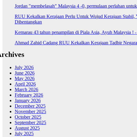
Jordan "membelasah" Malaysia 4 -0, permulaan perlahan untu
RUU Kekalkan Kerajaan Perlu Untuk Wujud Kerajaan Stabil, 
Dibentangkan
Kemarau 43 tahun penampilan di Piala Asia, Ayuh Malaysia ! 
Ahmad Zahid Cadang RUU Kekalkan Kerajaan Tadbir Negara 
rchives
July 2026
June 2026
May 2026
April 2026
March 2026
February 2026
January 2026
December 2025
November 2025
October 2025
September 2025
August 2025
July 2025