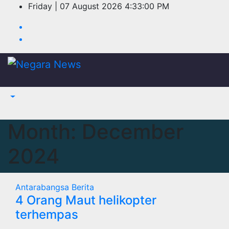
Skip
Friday | 07 August 2026
4:33:00 PM
to
content
Month:
December
2024
Antarabangsa
Berita
4 Orang Maut helikopter
terhempas