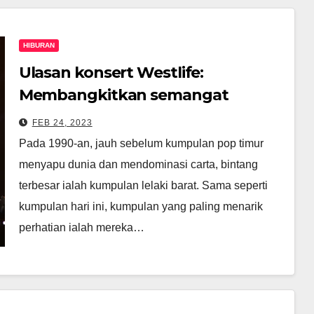
HIBURAN
Ulasan konsert Westlife:
Membangkitkan semangat
dengan lagu-lagu abadi
FEB 24, 2023
Pada 1990-an, jauh sebelum kumpulan pop timur
menyapu dunia dan mendominasi carta, bintang
terbesar ialah kumpulan lelaki barat. Sama seperti
kumpulan hari ini, kumpulan yang paling menarik
perhatian ialah mereka…