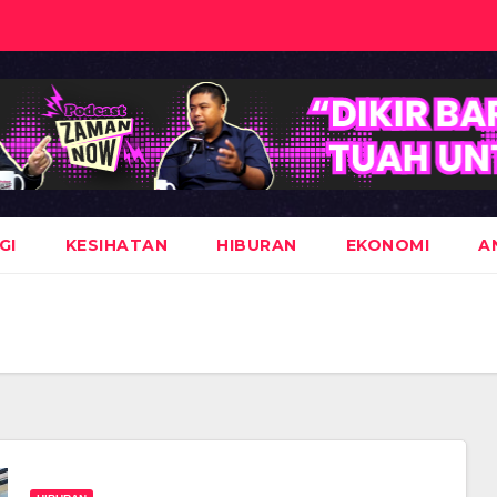
GI
KESIHATAN
HIBURAN
EKONOMI
A