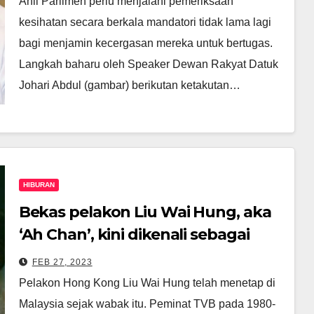
Ahli Parlimen perlu menjalani pemeriksaan
kesihatan secara berkala mandatori tidak lama lagi
bagi menjamin kecergasan mereka untuk bertugas.
Langkah baharu oleh Speaker Dewan Rakyat Datuk
Johari Abdul (gambar) berikutan ketakutan…
HIBURAN
Bekas pelakon Liu Wai Hung, aka
‘Ah Chan’, kini dikenali sebagai
‘Doktor Durian’ di Malaysia
FEB 27, 2023
Pelakon Hong Kong Liu Wai Hung telah menetap di
Malaysia sejak wabak itu. Peminat TVB pada 1980-