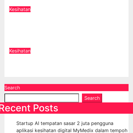
Jul 1, 2026
Kesihatan
IMPAK akan anjurkan Program
Belia Madani Sihat Peringkat
Negeri Kelantan 2025
Jun 25, 2025
Kesihatan
Bahaya Darah Tinggi
Feb 12, 2025
Search
Search
Recent Posts
Startup AI tempatan sasar 2 juta pengguna
aplikasi kesihatan digital MyMedix dalam tempoh