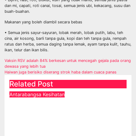
dan mi, capati, roti canai, tosai, semua jenis ubi, kekacang, susu dan
buah-buahan.
Makanan yang boleh diambil secara bebas
• Semua jenis sayur-sayuran, lobak merah, lobak putih, labu, teh
cina, air kosong, barli tanpa gula, kopi dan teh tanpa gula, rempah
ratus dan herba, semua daging tanpa lemak, ayam tanpa kulit, tauhu,
ikan, telur dan ikan bilis.
Post
Vaksin RSV adalah 84% berkesan untuk mencegah gejala pada orang
dewasa yang lebih tua
navigation
Haiwan juga berisiko diserang strok haba dalam cuaca panas
Related Post
Antarabangsa
Kesihatan
Startup AI tempatan sasar 2 juta
pengguna aplikasi kesihatan
digital MyMedix dalam tempoh
setahun