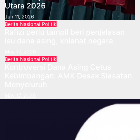
Utara 2026
Jun 11, 2026
Berita
Nasional
Politik
Rafizi perlu tampil beri penjelasan
isu dana asing, khianat negara
May 17, 2026
Berita
Nasional
Politik
Kontroversi Dana Asing Cetus
Kebimbangan: AMK Desak Siasatan
Menyeluruh
May 17, 2026