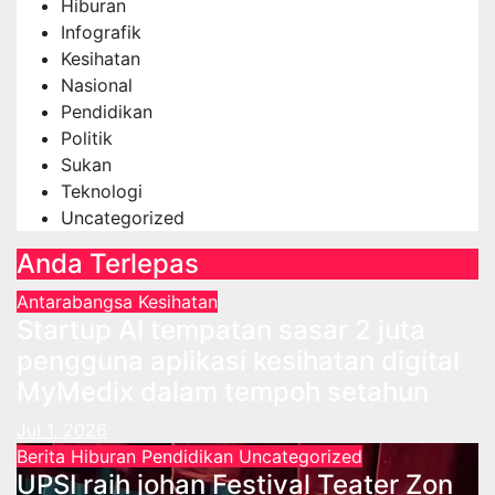
Hiburan
Infografik
Kesihatan
Nasional
Pendidikan
Politik
Sukan
Teknologi
Uncategorized
Anda Terlepas
Antarabangsa
Kesihatan
Startup AI tempatan sasar 2 juta
pengguna aplikasi kesihatan digital
MyMedix dalam tempoh setahun
Jul 1, 2026
Berita
Hiburan
Pendidikan
Uncategorized
UPSI raih johan Festival Teater Zon