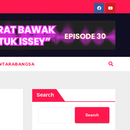
NTARABANGSA
Search
Search