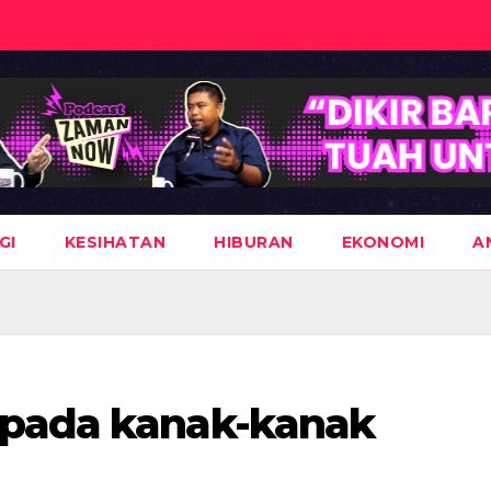
GI
KESIHATAN
HIBURAN
EKONOMI
A
epada kanak-kanak