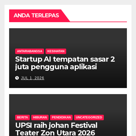
ANDA TERLEPAS
ANTARABANGSA
KESIHATAN
Startup AI tempatan sasar 2
juta pengguna aplikasi
kesihatan digital MyMedix
JUL 1, 2026
dalam tempoh setahun
BERITA
HIBURAN
PENDIDIKAN
UNCATEGORIZED
UPSI raih johan Festival
Teater Zon Utara 2026