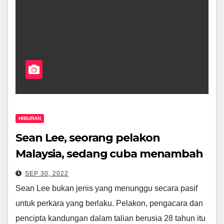
HIBURAN
Sean Lee, seorang pelakon
Malaysia, sedang cuba menambah
penulisan, pengarahan dan
SEP 30, 2022
pengurusan kafe ke dalam senarai
Sean Lee bukan jenis yang menunggu secara pasif
pencapaiannya.
untuk perkara yang berlaku. Pelakon, pengacara dan
pencipta kandungan dalam talian berusia 28 tahun itu