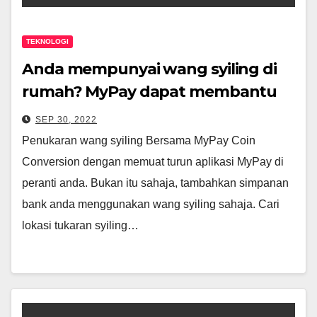
TEKNOLOGI
Anda mempunyai wang syiling di
rumah? MyPay dapat membantu
anda dengan menukarkannya dan
SEP 30, 2022
masuk ke dalam akaun bank
Penukaran wang syiling Bersama MyPay Coin
pilihan anda.
Conversion dengan memuat turun aplikasi MyPay di
peranti anda. Bukan itu sahaja, tambahkan simpanan
bank anda menggunakan wang syiling sahaja. Cari
lokasi tukaran syiling…