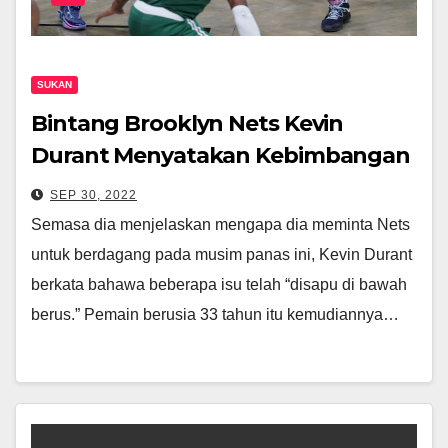
SUKAN
Bintang Brooklyn Nets Kevin
Durant Menyatakan Kebimbangan
Mengenai Daya Maju Jangka
SEP 30, 2022
Panjang Pasukan Itu.
Semasa dia menjelaskan mengapa dia meminta Nets
untuk berdagang pada musim panas ini, Kevin Durant
berkata bahawa beberapa isu telah “disapu di bawah
berus.” Pemain berusia 33 tahun itu kemudiannya…