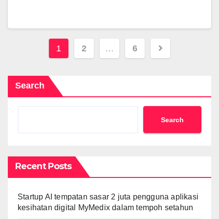
Posts
1
2
…
6
pagination
Search
Search
Recent Posts
Startup AI tempatan sasar 2 juta pengguna aplikasi
kesihatan digital MyMedix dalam tempoh setahun