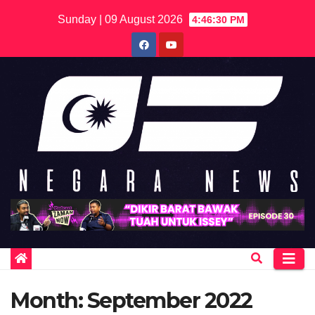
Skip
Sunday | 09 August 2026
4:46:30 PM
to
content
Month:
September 2022