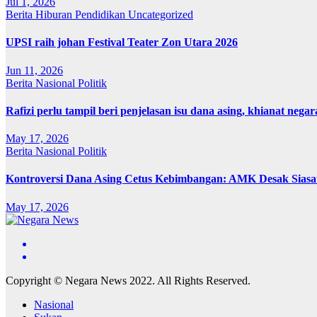
Jul 1, 2026
Berita
Hiburan
Pendidikan
Uncategorized
UPSI raih johan Festival Teater Zon Utara 2026
Jun 11, 2026
Berita
Nasional
Politik
Rafizi perlu tampil beri penjelasan isu dana asing, khianat negar
May 17, 2026
Berita
Nasional
Politik
Kontroversi Dana Asing Cetus Kebimbangan: AMK Desak Sias
May 17, 2026
Copyright © Negara News 2022. All Rights Reserved.
Nasional