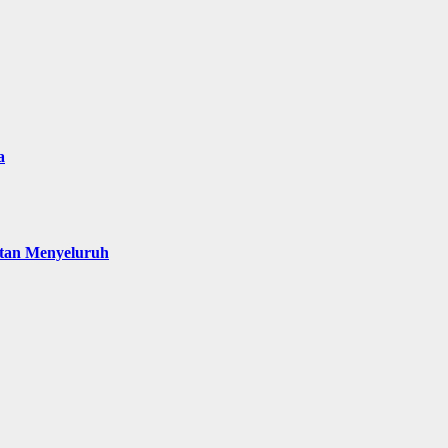
a
atan Menyeluruh