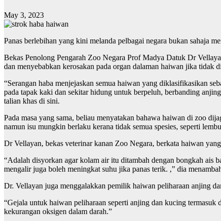
May 3, 2023
Panas berlebihan yang kini melanda pelbagai negara bukan sahaja m
Bekas Penolong Pengarah Zoo Negara Prof Madya Datuk Dr Vellaya
dan menyebabkan kerosakan pada organ dalaman haiwan jika tidak di
“Serangan haba menjejaskan semua haiwan yang diklasifikasikan sebag
pada tapak kaki dan sekitar hidung untuk berpeluh, berbanding anji
talian khas di sini.
Pada masa yang sama, beliau menyatakan bahawa haiwan di zoo dij
namun isu mungkin berlaku kerana tidak semua spesies, seperti lembu,
Dr Vellayan, bekas veterinar kanan Zoo Negara, berkata haiwan yang
“Adalah disyorkan agar kolam air itu ditambah dengan bongkah ais ba
mengalir juga boleh meningkat suhu jika panas terik. ,” dia menamba
Dr. Vellayan juga menggalakkan pemilik haiwan peliharaan anjing d
“Gejala untuk haiwan peliharaan seperti anjing dan kucing termasuk de
kekurangan oksigen dalam darah.”