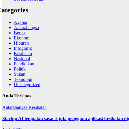
ategories
Agama
Antarabangsa
Berita
Ekonomi
Hiburan
Infografik
Kesihatan
Nasional
Pendidikan
Politik
Sukan
Teknologi
Uncategorized
Anda Terlepas
Antarabangsa
Kesihatan
Startup AI tempatan sasar 2 juta pengguna aplikasi kesihatan 