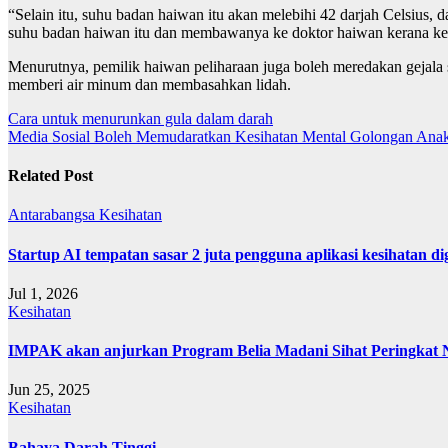
“Selain itu, suhu badan haiwan itu akan melebihi 42 darjah Celsius, da
suhu badan haiwan itu dan membawanya ke doktor haiwan kerana keg
Menurutnya, pemilik haiwan peliharaan juga boleh meredakan gejala 
memberi air minum dan membasahkan lidah.
Post
Cara untuk menurunkan gula dalam darah
Media Sosial Boleh Memudaratkan Kesihatan Mental Golongan Ana
navigation
Related Post
Antarabangsa
Kesihatan
Startup AI tempatan sasar 2 juta pengguna aplikasi kesihatan 
Jul 1, 2026
Kesihatan
IMPAK akan anjurkan Program Belia Madani Sihat Peringkat N
Jun 25, 2025
Kesihatan
Bahaya Darah Tinggi