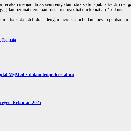
n ia akan menjadi tidak seimbang atau tidak stabil apabila berdiri deng
agalan berbuat demikian boleh mengakibatkan kematian,” katanya.
strok haba dan dehidrasi dengan membasahi badan haiwan peliharaan me
k Remaja
digital MyMedix dalam tempoh setahun
egeri Kelantan 2025