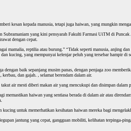
emberi kesan kepada manusia, tetapi juga haiwan, yang mungkin mengal
n Subramaniam yang kini pensyarah Fakulti Farmasi UiTM di Puncak 
rawat dengan cepat.
ai mamalia, reptilia atau burung.” “Tidak seperti manusia, anjing dan
ng dan kucing, yang mempunyai kelenjar peluh yang tersebar hampir d
aga dengan baik sepanjang musim panas, dengan penjaga zoo memberi
 kerbau, dan gajah. , selamat berendam dalam air.
 takut air mesti diberi makan air yang mencukupi dan disimpan dalam
gi memastikan haiwan yang sentiasa berada di dalam air atau direndam
h.
an kucing untuk memerhatikan kesihatan haiwan mereka bagi mengelakk
gupan jantung yang cepat, gangguan mobiliti, kelihatan terpinga-pinga d