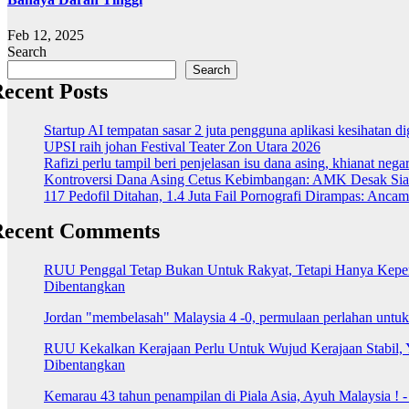
Feb 12, 2025
Search
Search
ecent Posts
Startup AI tempatan sasar 2 juta pengguna aplikasi kesihatan 
UPSI raih johan Festival Teater Zon Utara 2026
Rafizi perlu tampil beri penjelasan isu dana asing, khianat nega
Kontroversi Dana Asing Cetus Kebimbangan: AMK Desak Sia
117 Pedofil Ditahan, 1.4 Juta Fail Pornografi Dirampas: Anc
Recent Comments
RUU Penggal Tetap Bukan Untuk Rakyat, Tetapi Hanya Kepenti
Dibentangkan
Jordan "membelasah" Malaysia 4 -0, permulaan perlahan untu
RUU Kekalkan Kerajaan Perlu Untuk Wujud Kerajaan Stabil, 
Dibentangkan
Kemarau 43 tahun penampilan di Piala Asia, Ayuh Malaysia ! 