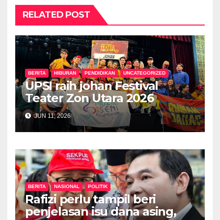
RELATED POST
BERITA
HIBURAN
PENDIDIKAN
UNCATEGORIZED
UPSI raih johan Festival
Teater Zon Utara 2026
JUN 11, 2026
BERITA
NASIONAL
POLITIK
Rafizi perlu tampil beri
penjelasan isu dana asing,