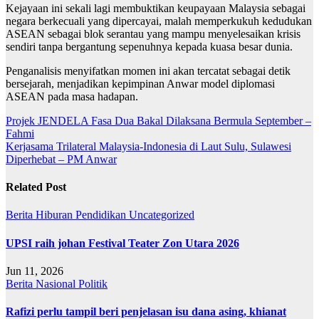
Kejayaan ini sekali lagi membuktikan keupayaan Malaysia sebagai
negara berkecuali yang dipercayai, malah memperkukuh kedudukan
ASEAN sebagai blok serantau yang mampu menyelesaikan krisis
sendiri tanpa bergantung sepenuhnya kepada kuasa besar dunia.
Penganalisis menyifatkan momen ini akan tercatat sebagai detik
bersejarah, menjadikan kepimpinan Anwar model diplomasi
ASEAN pada masa hadapan.
Post
Projek JENDELA Fasa Dua Bakal Dilaksana Bermula September –
Fahmi
navigation
Kerjasama Trilateral Malaysia-Indonesia di Laut Sulu, Sulawesi
Diperhebat – PM Anwar
Related Post
Berita
Hiburan
Pendidikan
Uncategorized
UPSI raih johan Festival Teater Zon Utara 2026
Jun 11, 2026
Berita
Nasional
Politik
Rafizi perlu tampil beri penjelasan isu dana asing, khianat