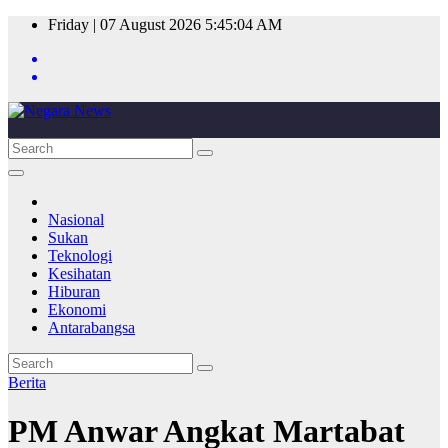
Skip
Friday | 07 August 2026
5:45:04 AM
to
content
Nasional
Sukan
Teknologi
Kesihatan
Hiburan
Ekonomi
Antarabangsa
Berita
PM Anwar Angkat Martabat