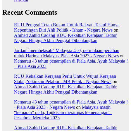
Recent Comments
RUU Penggal Tetap Bukan Untuk Rakyat, Tetapi Hanya
Kepentingan Diri Ahli Politik - Isham - Negara News
on
Ahmad Zahid Cadang RUU Kekalkan Kerajaan Tadbir
Negara Hingga Akhir Penggal Dibentangkan
Jordan "membelasah" Malaysia 4 -0, permulaan perlahan
untuk Harimau Malaya - Piala Asia 2023 - Negara News
on
Kemarau 43 tahun penampilan di Piala Asia, Ayuh Malaysia !
– Piala Asia 2023
RUU Kekalkan Kerajaan Perlu Untuk Wujud Kerajaan
Stabil, Yakinkan Pelabur - MB Perak - Negara News
on
Ahmad Zahid Cadang RUU Kekalkan Kerajaan Tadbir
Negara Hingga Akhir Penggal Dibentangkan
Kemarau 43 tahun penampilan di Piala Asia, Ayuh Malaysia !
- Piala Asia 2023 - Negara News
on
Malaysia masih
“kemarau” piala, Tajikistan merampas kemenangan –
Pestabola Merdeka 2023
Ahmad Zahid Cadang RUU Kekalkan Kerajaan Tadbir