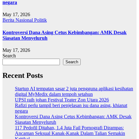
negara
May 17, 2026
Berita
Nasional
Politik
Kontroversi Dana Asing Cetus Kebimbangan: AMK Desak
Siasatan Menyeluruh
May 17, 2026
Search
Search
Recent Posts
Startup AI tempatan sasar 2 juta pengguna aplikasi kesihatan
digital MyMedix dalam tempoh setahun
UPSI raih johan Festival Teater Zon Utara 2026
Rafizi perlu tampil beri penjelasan isu dana asing, khianat
negara
Kontroversi Dana Asing Cetus Kebimbangan: AMK Desak
Siasatan Menyeluruh
117 Pedofil Ditahan, 1.4 Juta Fail Pornografi Dirampas:
Ancaman Seksual Kanak-Kanak Dalam Talian Semakin
Kritikal