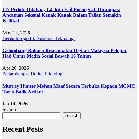
117 Pedofil Ditahan, 1.4 Juta Fail Pornografi Dirampas:
Ancaman Seksual Kanak-Kanak Dalam Talian Semakin
Kritikal
May 12, 2026
Berita
Infografik
Nasional
Teknologi
Gelombang Baharu Keselamatan Digital: Malaysia Pelopor
Had Umur Media Sosial Bawah 16 Tahun
Apr 20, 2026
Antarabangsa
Berita
Teknologi
Murray Hunter Mohon Maaf Secara Terbuka Kepada MCMC,
Tarik Balik Artikel
Jan 14, 2026
Search
Search
Recent Posts