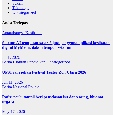
Sukan
Teknologi
Uncategorized
Anda Terlepas
Antarabangsa
Kesihatan
Startup AI tempatan sasar 2 juta pengguna aplikasi kesihatan
digital MyMedix dalam tempoh setahun
Jul 1, 2026
Berita
Hiburan
Pendidikan
Uncategorized
UPSI raih johan Festival Teater Zon Utara 2026
Jun 11, 2026
Berita
Nasional
Politik
Rafizi perlu tampil beri penjelasan isu dana asing, khianat
negara
May 17, 2026