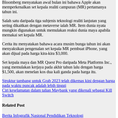
Bloomberg menyatakan awal bulan ini bahawa Apple akan
memperkenalkan set kepala realiti campuran (MR) pertamanya
tahun ini.
Salah satu daripada tiga subjenis teknologi realiti lanjutan yang
sering dikaitkan dengan metaverse ialah MR. Item dunia nyata
mungkin digunakan untuk memulakan reaksi dunia maya apabila
memakai set kepala MR.
Cerita itu menyatakan bahawa acara musim bunga tahun ini akan
menyaksikan pengenalan set kepala MR pembuat iPhone, yang
akan dijual pada harga kira-kira $3,000.
Set kepala maya dan MR Quest Pro daripada Meta Platforms Inc.,
yang memulakan kerjaya pada akhir tahun lalu dengan harga
$1,500, akan menelan kos dua kali ganda pada harga itu.
Post
Struktur tambang untuk Grab 2023 telah dikemas kini dengan harga
pada waktu puncak adalah lebih tinggi
navigation
Ciri keselamatan dalam talian Maybank yang dikenali sebagai Kill
Switch
Related Post
Berita
Infografik
Nasional
Pendidikan
Teknologi