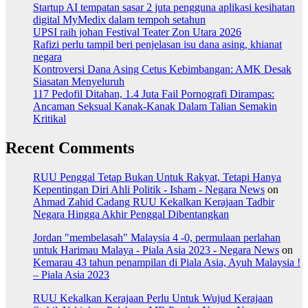
Startup AI tempatan sasar 2 juta pengguna aplikasi kesihatan
digital MyMedix dalam tempoh setahun
UPSI raih johan Festival Teater Zon Utara 2026
Rafizi perlu tampil beri penjelasan isu dana asing, khianat
negara
Kontroversi Dana Asing Cetus Kebimbangan: AMK Desak
Siasatan Menyeluruh
117 Pedofil Ditahan, 1.4 Juta Fail Pornografi Dirampas:
Ancaman Seksual Kanak-Kanak Dalam Talian Semakin
Kritikal
Recent Comments
RUU Penggal Tetap Bukan Untuk Rakyat, Tetapi Hanya
Kepentingan Diri Ahli Politik - Isham - Negara News
on
Ahmad Zahid Cadang RUU Kekalkan Kerajaan Tadbir
Negara Hingga Akhir Penggal Dibentangkan
Jordan "membelasah" Malaysia 4 -0, permulaan perlahan
untuk Harimau Malaya - Piala Asia 2023 - Negara News
on
Kemarau 43 tahun penampilan di Piala Asia, Ayuh Malaysia !
– Piala Asia 2023
RUU Kekalkan Kerajaan Perlu Untuk Wujud Kerajaan