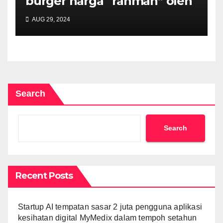
burger harga “rahmah” oleh
Mydin dipuji netizen
AUG 29, 2024
Search
Search
Recent Posts
Startup AI tempatan sasar 2 juta pengguna aplikasi
kesihatan digital MyMedix dalam tempoh setahun