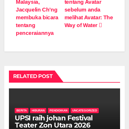
navigation
Malaysia,
tentang Avatar
Jacquelin Ch’ng
sebelum anda
membuka bicara
melihat Avatar: The
tentang
Way of Water
penceraiannya
RELATED POST
BERITA
HIBURAN
PENDIDIKAN
UNCATEGORIZED
UPSI raih johan Festival
Teater Zon Utara 2026