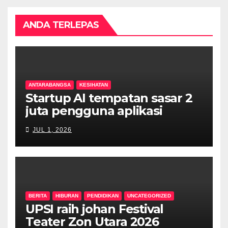
ANDA TERLEPAS
ANTARABANGSA
KESIHATAN
Startup AI tempatan sasar 2
juta pengguna aplikasi
kesihatan digital MyMedix
JUL 1, 2026
dalam tempoh setahun
BERITA
HIBURAN
PENDIDIKAN
UNCATEGORIZED
UPSI raih johan Festival
Teater Zon Utara 2026