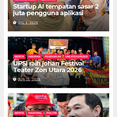
Startup AI tempatan sasar 2
juta pengguna aplikasi
kesihatan digital MyMedix
JUL 1, 2026
dalam tempoh setahun
BERITA
HIBURAN
PENDIDIKAN
UNCATEGORIZED
UPSI raih johan Festival
Teater Zon Utara 2026
JUN 11, 2026
BERITA
NASIONAL
POLITIK