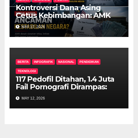
Kontroversi Dana Asing
Cetus Kebimbangan: AMK
Desak Siasatan Menyeluruh
MAY 17, 2026
BERITA
INFOGRAFIK
NASIONAL
PENDIDIKAN
TEKNOLOGI
117 Pedofil Ditahan, 1.4 Juta
Fail Pornografi Dirampas:
Ancaman Seksual Kanak-
MAY 12, 2026
Kanak Dalam Talian Semakin
Kritikal