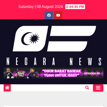
Skip
Saturday | 08 August 2026
2:04:45 PM
to
content