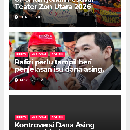
Teater Zon Utara 2026
JUN 11, 2026
BERITA
NASIONAL
POLITIK
Rafizi perlu tampil beri
penjelasan isu dana asing,
khianat negara
MAY 17, 2026
BERITA
NASIONAL
POLITIK
Kontroversi Dana Asing