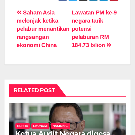
Post
Saham Asia
Lawatan PM ke-9
melonjak ketika
negara tarik
navigation
pelabur menantikan
potensi
rangsangan
pelaburan RM
ekonomi China
184.73 bilion
RELATED POST
BERITA
EKONOMI
NASIONAL
Ketua Audit Negara digesa