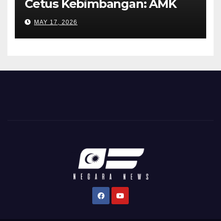
Cetus Kebimbangan: AMK
Desak Siasatan Menyeluruh
MAY 17, 2026