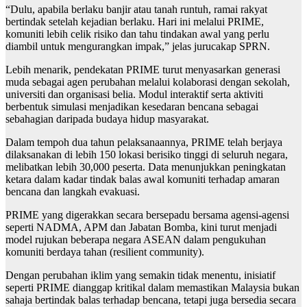
“Dulu, apabila berlaku banjir atau tanah runtuh, ramai rakyat
bertindak setelah kejadian berlaku. Hari ini melalui PRIME,
komuniti lebih celik risiko dan tahu tindakan awal yang perlu
diambil untuk mengurangkan impak,” jelas jurucakap SPRN.
Lebih menarik, pendekatan PRIME turut menyasarkan generasi
muda sebagai agen perubahan melalui kolaborasi dengan sekolah,
universiti dan organisasi belia. Modul interaktif serta aktiviti
berbentuk simulasi menjadikan kesedaran bencana sebagai
sebahagian daripada budaya hidup masyarakat.
Dalam tempoh dua tahun pelaksanaannya, PRIME telah berjaya
dilaksanakan di lebih 150 lokasi berisiko tinggi di seluruh negara,
melibatkan lebih 30,000 peserta. Data menunjukkan peningkatan
ketara dalam kadar tindak balas awal komuniti terhadap amaran
bencana dan langkah evakuasi.
PRIME yang digerakkan secara bersepadu bersama agensi-agensi
seperti NADMA, APM dan Jabatan Bomba, kini turut menjadi
model rujukan beberapa negara ASEAN dalam pengukuhan
komuniti berdaya tahan (resilient community).
Dengan perubahan iklim yang semakin tidak menentu, inisiatif
seperti PRIME dianggap kritikal dalam memastikan Malaysia bukan
sahaja bertindak balas terhadap bencana, tetapi juga bersedia secara