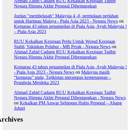
Ahmad Zahid Cadang RUU Kekalkan Kerajaan Tadbir
Negara Hingga Akhir Penggal Dibentangkan
Jordan "membelasah" Malaysia 4 -0, permulaan perlahan
untuk Harimau Malaya - Piala Asia 2023 - Negara News
on
Kemarau 43 tahun penampilan di Piala Asia, Ayuh Malaysia !
– Piala Asia 2023
RUU Kekalkan Kerajaan Perlu Untuk Wujud Kerajaan
Stabil, Yakinkan Pelabur - MB Perak - Negara News
on
Ahmad Zahid Cadang RUU Kekalkan Kerajaan Tadbir
Negara Hingga Akhir Penggal Dibentangkan
Kemarau 43 tahun penampilan di Piala Asia, Ayuh Malaysia !
- Piala Asia 2023 - Negara News
on
Malaysia masih
“kemarau” piala, Tajikistan merampas kemenangan –
Pestabola Merdeka 2023
Ahmad Zahid Cadang RUU Kekalkan Kerajaan Tadbir
Negara Hingga Akhir Penggal Dibentangkan - Negara News
on
Kekalkan PM Anwar Sehingga Habis Penggal – Abang
Johari
rchives