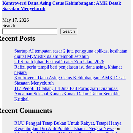
Kontroversi Dana Asing Cetus Kebimbangan: AMK Desak
Siasatan Menyeluruh
May 17, 2026
Search
Search
ecent Posts
Startup AI tempatan sasar 2 juta pengguna aplikasi kesihatan
digital MyMedix dalam tempoh setahun
UPSI raih johan Festival Teater Zon Utara 2026
Rafizi perlu tampil beri penjelasan isu dana asing, khianat
negara
Kontroversi Dana Asing Cetus Kebimbangan: AMK Desak
Siasatan Menyeluruh
117 Pedofil Ditahan, 1.4 Juta Fail Pornografi Dirampas:
Ancaman Seksual Kanak-Kanak Dalam Talian Semakin
Kritikal
Recent Comments
RUU Penggal Tetap Bukan Untuk Rakyat, Tetapi Hanya
Kepentingan Diri Ahli Politik - Isham - Negara News
on