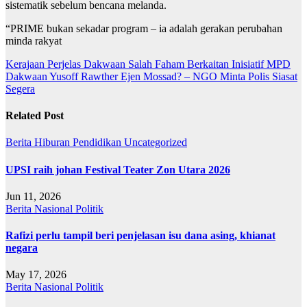
sistematik sebelum bencana melanda.
“PRIME bukan sekadar program – ia adalah gerakan perubahan
minda rakyat
Post
Kerajaan Perjelas Dakwaan Salah Faham Berkaitan Inisiatif MPD
Dakwaan Yusoff Rawther Ejen Mossad? – NGO Minta Polis Siasat
navigation
Segera
Related Post
Berita
Hiburan
Pendidikan
Uncategorized
UPSI raih johan Festival Teater Zon Utara 2026
Jun 11, 2026
Berita
Nasional
Politik
Rafizi perlu tampil beri penjelasan isu dana asing, khianat
negara
May 17, 2026
Berita
Nasional
Politik