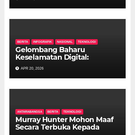
Kanak Dalam Talian Semakin
Kritikal
BERITA
INFOGRAFIK
NASIONAL
TEKNOLOGI
Gelombang Baharu
Keselamatan Digital:
Malaysia Pelopor Had Umur
APR 20, 2026
Media Sosial Bawah 16 Tahun
ANTARABANGSA
BERITA
TEKNOLOGI
Murray Hunter Mohon Maaf
Secara Terbuka Kepada
MCMC, Tarik Balik Artikel