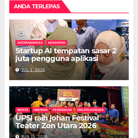
ANDA TERLEPAS
ANTARABANGSA
KESIHATAN
Startup AI tempatan sasar 2
juta pengguna aplikasi
kesihatan digital MyMedix
JUL 1, 2026
dalam tempoh setahun
BERITA
HIBURAN
PENDIDIKAN
UNCATEGORIZED
UPSI raih johan Festival
Teater Zon Utara 2026
JUN 11, 2026