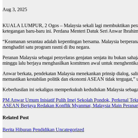
Aug 3, 2025
KUALA LUMPUR, 2 Ogos – Malaysia sekali lagi membuktikan peranan 
ketegangan baru-baru ini. Perdana Menteri Datuk Seri Anwar Ibrahim
“Keamanan serantau adalah kepentingan bersama. Malaysia berperanan
menghadiri satu program rasmi di ibu negara.
Peranan Malaysia sebagai penyelaras genjatan senjata itu bukan saha
minggu lalu berjaya menghasilkan komitmen awal untuk menghentik
Anwar berkata, pendekatan Malaysia menekankan prinsip dialog, salin
memastikan kestabilan politik dan ekonomi ASEAN tidak tergugat,” u
Keberhasilan ini sekaligus memperkukuh kedudukan Malaysia sebagai 
Post
PM Anwar Umum Inisiatif Pulih Imej Sekolah Pondok, Perkenal Tek
ASEAN Berjaya Redakan Konflik Myanmar, Malaysia Main Perana
navigation
Related Post
Berita
Hiburan
Pendidikan
Uncategorized