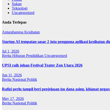
Sukan
Teknologi
Uncategorized
Anda Terlepas
Antarabangsa
Kesihatan
Startup AI tempatan sasar 2 juta pengguna aplikasi kesihatan 
Jul 1, 2026
Berita
Hiburan
Pendidikan
Uncategorized
UPSI raih johan Festival Teater Zon Utara 2026
Jun 11, 2026
Berita
Nasional
Politik
Rafizi perlu tampil beri penjelasan isu dana asing, khianat negar
May 17, 2026
Berita
Nasional
Politik