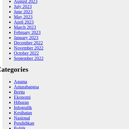
August 2023
July 2023
June 2023
May 2023
April 2023
March 2023
February 2023
January 2023
December 2022
November 2022
October 2022
September 2022
ategories
Agama
Antarabangsa
Berita
Ekonomi
Hiburan
Infografik
Kesihatan
Nasional
Pendidikan
Politik