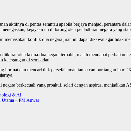
aktifnya di pentas serantau apabila berjaya menjadi perantara dal
 menegaskan, kejayaan ini didorong oleh pentadbiran negara yang stab
 memastikan konflik dua negara jiran ini dapat dikawal agar tidak me
ja diiktiraf oleh kedua-dua negara terbabit, malah mendapat perhatian
an ketegangan di sempadan.
g hormat dan mencari titik persefahaman tanpa campur tangan luar. “Ki
jarnya.
negara berkecuali yang proaktif, selari dengan aspirasi menjadikan 
nologi & AI
n Utama – PM Anwar