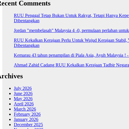
Recent Comments
RUU Penggal Tetap Bukan Untuk Rakyat, Tetapi Hanya Kepenti
Dibentangkan
Jordan "membelasah" Malaysia 4 -0, permulaan perlahan untu
RUU Kekalkan Kerajaan Perlu Untuk Wujud Kerajaan Stabil, 
Dibentangkan
Kemarau 43 tahun penampilan di Piala Asia, Ayuh Malaysia ! 
Ahmad Zahid Cadang RUU Kekalkan Kerajaan Tadbir Negara 
rchives
July 2026
June 2026
May 2026
April 2026
March 2026
February 2026
January 2026
December 2025