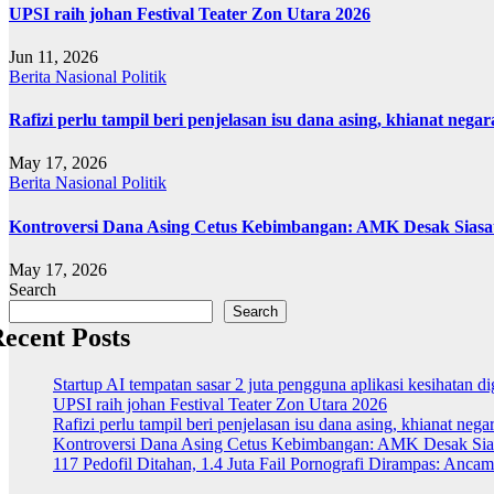
UPSI raih johan Festival Teater Zon Utara 2026
Jun 11, 2026
Berita
Nasional
Politik
Rafizi perlu tampil beri penjelasan isu dana asing, khianat negar
May 17, 2026
Berita
Nasional
Politik
Kontroversi Dana Asing Cetus Kebimbangan: AMK Desak Sias
May 17, 2026
Search
Search
ecent Posts
Startup AI tempatan sasar 2 juta pengguna aplikasi kesihatan 
UPSI raih johan Festival Teater Zon Utara 2026
Rafizi perlu tampil beri penjelasan isu dana asing, khianat nega
Kontroversi Dana Asing Cetus Kebimbangan: AMK Desak Sia
117 Pedofil Ditahan, 1.4 Juta Fail Pornografi Dirampas: Anc