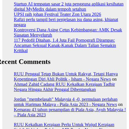
Startup AI tempatan sasar 2 juta pengguna aplikasi kesihatan
digital MyMedix dalam tempoh setahun
UPSI raih johan Festival Teater Zon Utara 2026
Rafizi perlu tampil beri penjelasan isu dana asing, khianat
negara
Kontroversi Dana Asing Cetus Kebimbangan: AMK Desak
Siasatan Menyeluruh
117 Pedofil Ditahan, 1.4 Juta Fail Pornografi Dirampas:
Ancaman Seksual Kanak-Kanak Dalam Talian Semakin
Kritikal
Recent Comments
RUU Penggal Tetap Bukan Untuk Rakyat, Tetapi Hanya
Kepentingan Diri Ahli Politik - Isham - Negara News
on
Ahmad Zahid Cadang RUU Kekalkan Kerajaan Tadbir
Negara Hingga Akhir Penggal Dibentangkan
Jordan "membelasah" Malaysia 4 -0, permulaan perlahan
untuk Harimau Malaya - Piala Asia 2023 - Negara News
on
Kemarau 43 tahun penampilan di Piala Asia, Ayuh Malaysia !
– Piala Asia 2023
RUU Kekalkan Kerajaan Perlu Untuk Wujud Kerajaan