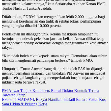
memastikan kelancarannya,” kata Setiausaha Akhbar Kanan PMO,
Tunku Nashrul Tunku Abaidah.
Difahamkan, PDRM akan mengerahkan lebih 2,000 anggota bagi
mengawal keselamatan dan trafik di sekitar lokasi perhimpunan
yang dijangka dihadiri 10,000 peserta.
Pendekatan ini dianggap unik, kerana meskipun himpunan itu
bertujuan mendesak peletakan jawatan beliau, Anwar dilihat tetap
menghormati prinsip demokrasi dengan mengutamakan keselamatan
rakyat.
“Kita tidak boleh takut kepada suara rakyat. Demokrasi akan subur
bila kita menghormati pandangan berbeza,” tambah PMO.
Himpunan ‘Turun Anwar’ yang dianjurkan oleh PAS itu dijangka
menjadi perhatian nasional, dan tindakan PM Anwar ini mendapat
pujian sebagai langkah yang memperkukuh imej kerajaan sebagai
inklusif serta berjiwa rakyat.
Post
PM Anwar Tunjuk Komitmen, Ramai Doktor Kontrak Terima
Tawaran Tetap
navigation
Ekonomi MADANI: Rakyat Nantikan Inisiatif Baharu Fokus Kos
Sara Hidup & Peluang Kerja