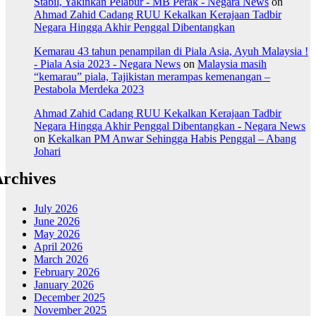
Stabil, Yakinkan Pelabur - MB Perak - Negara News
on
Ahmad Zahid Cadang RUU Kekalkan Kerajaan Tadbir
Negara Hingga Akhir Penggal Dibentangkan
Kemarau 43 tahun penampilan di Piala Asia, Ayuh Malaysia !
- Piala Asia 2023 - Negara News
on
Malaysia masih
“kemarau” piala, Tajikistan merampas kemenangan –
Pestabola Merdeka 2023
Ahmad Zahid Cadang RUU Kekalkan Kerajaan Tadbir
Negara Hingga Akhir Penggal Dibentangkan - Negara News
on
Kekalkan PM Anwar Sehingga Habis Penggal – Abang
Johari
rchives
July 2026
June 2026
May 2026
April 2026
March 2026
February 2026
January 2026
December 2025
November 2025