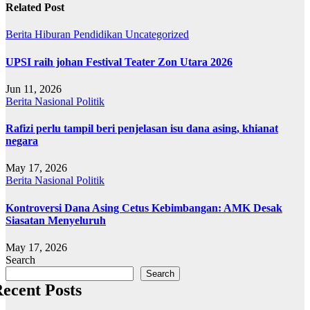
Related Post
Berita
Hiburan
Pendidikan
Uncategorized
UPSI raih johan Festival Teater Zon Utara 2026
Jun 11, 2026
Berita
Nasional
Politik
Rafizi perlu tampil beri penjelasan isu dana asing, khianat
negara
May 17, 2026
Berita
Nasional
Politik
Kontroversi Dana Asing Cetus Kebimbangan: AMK Desak
Siasatan Menyeluruh
May 17, 2026
Search
Search
ecent Posts