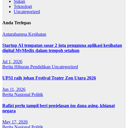
Sukan
Teknologi
Uncategorized
Anda Terlepas
Antarabangsa
Kesihatan
Startup AI tempatan sasar 2 juta pengguna aplikasi kesihatan
digital MyMedix dalam tempoh setahun
Jul 1, 2026
Berita
Hiburan
Pendidikan
Uncategorized
UPSI raih johan Festival Teater Zon Utara 2026
Jun 11, 2026
Berita
Nasional
Politik
Rafizi perlu tampil beri penjelasan isu dana asing, khianat
negara
May 17, 2026
Berita
Nasional
Politik