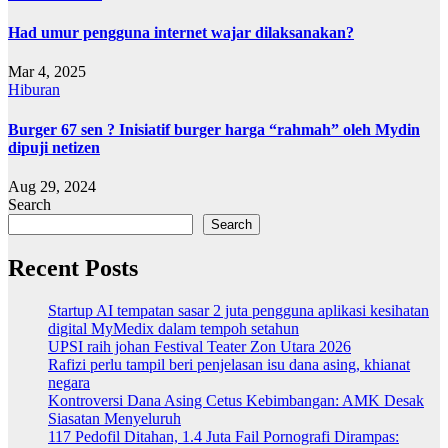
Had umur pengguna internet wajar dilaksanakan?
Mar 4, 2025
Hiburan
Burger 67 sen ? Inisiatif burger harga “rahmah” oleh Mydin
dipuji netizen
Aug 29, 2024
Search
Search
Recent Posts
Startup AI tempatan sasar 2 juta pengguna aplikasi kesihatan
digital MyMedix dalam tempoh setahun
UPSI raih johan Festival Teater Zon Utara 2026
Rafizi perlu tampil beri penjelasan isu dana asing, khianat
negara
Kontroversi Dana Asing Cetus Kebimbangan: AMK Desak
Siasatan Menyeluruh
117 Pedofil Ditahan, 1.4 Juta Fail Pornografi Dirampas: