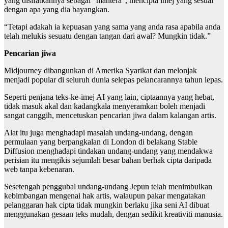
yang disifatkannya sebagai “mantera”, mencipta imej yang sesuai
dengan apa yang dia bayangkan.
“Tetapi adakah ia kepuasan yang sama yang anda rasa apabila anda
telah melukis sesuatu dengan tangan dari awal? Mungkin tidak.”
Pencarian jiwa
Midjourney dibangunkan di Amerika Syarikat dan melonjak
menjadi popular di seluruh dunia selepas pelancarannya tahun lepas.
Seperti penjana teks-ke-imej AI yang lain, ciptaannya yang hebat,
tidak masuk akal dan kadangkala menyeramkan boleh menjadi
sangat canggih, mencetuskan pencarian jiwa dalam kalangan artis.
Alat itu juga menghadapi masalah undang-undang, dengan
permulaan yang berpangkalan di London di belakang Stable
Diffusion menghadapi tindakan undang-undang yang mendakwa
perisian itu mengikis sejumlah besar bahan berhak cipta daripada
web tanpa kebenaran.
Sesetengah penggubal undang-undang Jepun telah menimbulkan
kebimbangan mengenai hak artis, walaupun pakar mengatakan
pelanggaran hak cipta tidak mungkin berlaku jika seni AI dibuat
menggunakan gesaan teks mudah, dengan sedikit kreativiti manusia.