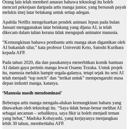
Orang lain telah memberi amaran bahawa teknologi itu boleh
mencuri pekerjaan daripada artis manga junior, yang bersusah payah
melukis imej latar belakang untuk setiap adegan.
Apabila Netflix mengeluarkan pendek animasi Jepun pada bulan
Januari menggunakan latar belakang yang dijana AI, ia telah
dikecam dalam talian kerana tidak mengupah animator manusia.
“Kemungkinan bahawa pembantu artis manga akan digantikan oleh
AI bukanlah sifar,” kata profesor Universiti Keio, Satoshi Kurihara
kepada AFP.
Pada tahun 2020, dia dan pasukannya menerbitkan komik bantuan
AI dalam gaya perintis manga lewat Osamu Tezuka. Untuk projek
itu, manusia melukis hampir segala-galanya, tetapi sejak itu seni AI
telah menjadi “top notch” dan “terikat untuk” mempengaruhi masa
depan industri manga, katanya.
‘Manusia masih mendominasi’
Beberapa artis manga mengalu-alukan kemungkinan baharu yang
ditawarkan oleh teknologi itu. “Saya tidak benar-benar melihat AI
sebagai ancaman – sebaliknya, saya fikir ia boleh menjadi teman
yang hebat,” Madoka Kobayashi, yang kerjayanya menjangkau
lebih 30 tahun, memberitahu AFP.