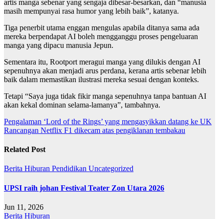
artis manga sebenar yang sengaja dibesar-besarkan, dan “manusia
masih mempunyai rasa humor yang lebih baik”, katanya.
Tiga penerbit utama enggan mengulas apabila ditanya sama ada
mereka berpendapat AI boleh mengganggu proses pengeluaran
manga yang dipacu manusia Jepun.
Sementara itu, Rootport meragui manga yang dilukis dengan AI
sepenuhnya akan menjadi arus perdana, kerana artis sebenar lebih
baik dalam memastikan ilustrasi mereka sesuai dengan konteks.
Tetapi “Saya juga tidak fikir manga sepenuhnya tanpa bantuan AI
akan kekal dominan selama-lamanya”, tambahnya.
Post
Pengalaman ‘Lord of the Rings’ yang mengasyikkan datang ke UK
Rancangan Netflix F1 dikecam atas pengiklanan tembakau
navigation
Related Post
Berita
Hiburan
Pendidikan
Uncategorized
UPSI raih johan Festival Teater Zon Utara 2026
Jun 11, 2026
Berita
Hiburan