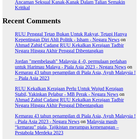
Ancaman Seksual Kanak-Kanak Dalam Talian Semakin
Kritikal
Recent Comments
RUU Penggal Tetap Bukan Untuk Rakyat, Tetapi Hanya
Kepentingan Diri Ahli Politik - Isham - Negara News
on
Ahmad Zahid Cadang RUU Kekalkan Kerajaan Tadbir
Negara Hingga Akhir Penggal Dibentangkan
Jordan "membelasah" Malaysia 4 -0, permulaan perlahan
untuk Harimau Malaya - Piala Asia 2023 - Negara News
on
Kemarau 43 tahun penampilan di Piala Asia, Ayuh Malaysia !
– Piala Asia 2023
RUU Kekalkan Kerajaan Perlu Untuk Wujud Kerajaan
Stabil, Yakinkan Pelabur - MB Perak - Negara News
on
Ahmad Zahid Cadang RUU Kekalkan Kerajaan Tadbir
Negara Hingga Akhir Penggal Dibentangkan
Kemarau 43 tahun penampilan di Piala Asia, Ayuh Malaysia !
- Piala Asia 2023 - Negara News
on
Malaysia masih
“kemarau” piala, Tajikistan merampas kemenangan –
Pestabola Merdeka 2023