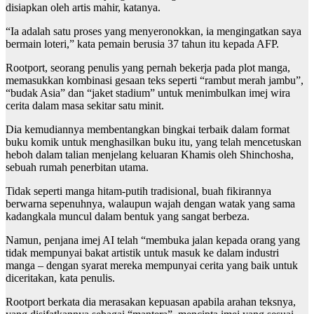
disiapkan oleh artis mahir, katanya.
“Ia adalah satu proses yang menyeronokkan, ia mengingatkan saya
bermain loteri,” kata pemain berusia 37 tahun itu kepada AFP.
Rootport, seorang penulis yang pernah bekerja pada plot manga,
memasukkan kombinasi gesaan teks seperti “rambut merah jambu”,
“budak Asia” dan “jaket stadium” untuk menimbulkan imej wira
cerita dalam masa sekitar satu minit.
Dia kemudiannya membentangkan bingkai terbaik dalam format
buku komik untuk menghasilkan buku itu, yang telah mencetuskan
heboh dalam talian menjelang keluaran Khamis oleh Shinchosha,
sebuah rumah penerbitan utama.
Tidak seperti manga hitam-putih tradisional, buah fikirannya
berwarna sepenuhnya, walaupun wajah dengan watak yang sama
kadangkala muncul dalam bentuk yang sangat berbeza.
Namun, penjana imej AI telah “membuka jalan kepada orang yang
tidak mempunyai bakat artistik untuk masuk ke dalam industri
manga – dengan syarat mereka mempunyai cerita yang baik untuk
diceritakan, kata penulis.
Rootport berkata dia merasakan kepuasan apabila arahan teksnya,