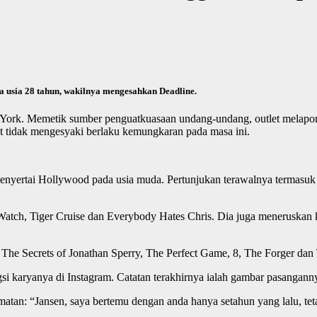
da usia 28 tahun, wakilnya mengesahkan Deadline.
ork. Memetik sumber penguatkuasaan undang-undang, outlet melapork
at tidak mengesyaki berlaku kemungkaran pada masa ini.
enyertai Hollywood pada usia muda. Pertunjukan terawalnya termasu
 Watch, Tiger Cruise dan Everybody Hates Chris. Dia juga meneruskan 
The Secrets of Jonathan Sperry, The Perfect Game, 8, The Forger dan
i karyanya di Instagram. Catatan terakhirnya ialah gambar pasanganny
matan: “Jansen, saya bertemu dengan anda hanya setahun yang lalu, tet