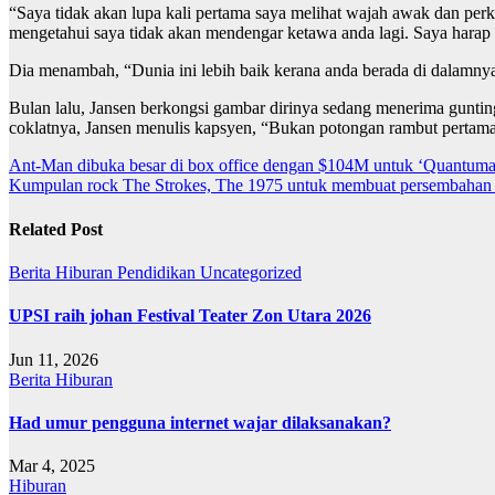
“Saya tidak akan lupa kali pertama saya melihat wajah awak dan perk
mengetahui saya tidak akan mendengar ketawa anda lagi. Saya harap 
Dia menambah, “Dunia ini lebih baik kerana anda berada di dalamnya.
Bulan lalu, Jansen berkongsi gambar dirinya sedang menerima gunti
coklatnya, Jansen menulis kapsyen, “Bukan potongan rambut pertama
Post
Ant-Man dibuka besar di box office dengan $104M untuk ‘Quantuma
Kumpulan rock The Strokes, The 1975 untuk membuat persembahan d
navigation
Related Post
Berita
Hiburan
Pendidikan
Uncategorized
UPSI raih johan Festival Teater Zon Utara 2026
Jun 11, 2026
Berita
Hiburan
Had umur pengguna internet wajar dilaksanakan?
Mar 4, 2025
Hiburan