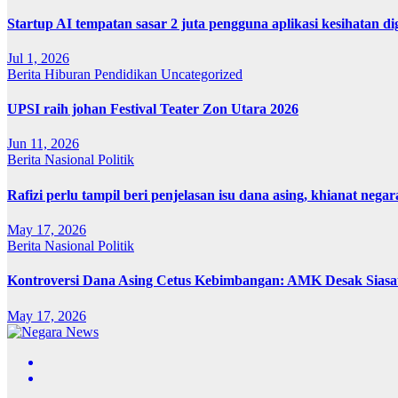
Startup AI tempatan sasar 2 juta pengguna aplikasi kesihatan 
Jul 1, 2026
Berita
Hiburan
Pendidikan
Uncategorized
UPSI raih johan Festival Teater Zon Utara 2026
Jun 11, 2026
Berita
Nasional
Politik
Rafizi perlu tampil beri penjelasan isu dana asing, khianat negar
May 17, 2026
Berita
Nasional
Politik
Kontroversi Dana Asing Cetus Kebimbangan: AMK Desak Sias
May 17, 2026