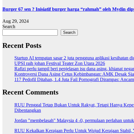
Burger 67 sen ? Inisiatif burger harga “rahmah” oleh Mydin dipu
Aug 29, 2024
Search
Search
Recent Posts
Startup AI tempatan sasar 2 juta pengguna aplikasi kesihatan 
UPSI raih johan Festival Teater Zon Utara 2026
Rafizi perlu tampil beri penjelasan isu dana asing, khianat nega
Kontroversi Dana Asing Cetus Kebimbangan: AMK Desak Sia
117 Pedofil Ditahan, 1.4 Juta Fail Pornografi Dirampas: Anc
Recent Comments
RUU Penggal Tetap Bukan Untuk Rakyat, Tetapi Hanya Kepenti
Dibentangkan
Jordan "membelasah" Malaysia 4 -0, permulaan perlahan untu
RUU Kekalkan Kerajaan Perlu Untuk Wujud Kerajaan Stabil, 