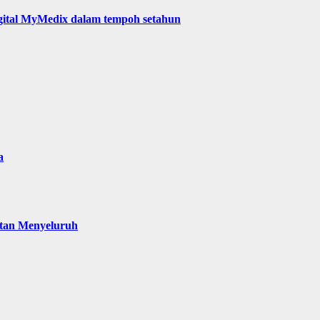
digital MyMedix dalam tempoh setahun
a
atan Menyeluruh