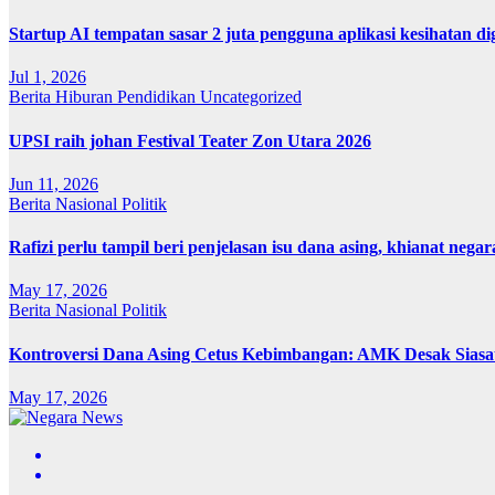
Startup AI tempatan sasar 2 juta pengguna aplikasi kesihatan 
Jul 1, 2026
Berita
Hiburan
Pendidikan
Uncategorized
UPSI raih johan Festival Teater Zon Utara 2026
Jun 11, 2026
Berita
Nasional
Politik
Rafizi perlu tampil beri penjelasan isu dana asing, khianat negar
May 17, 2026
Berita
Nasional
Politik
Kontroversi Dana Asing Cetus Kebimbangan: AMK Desak Sias
May 17, 2026