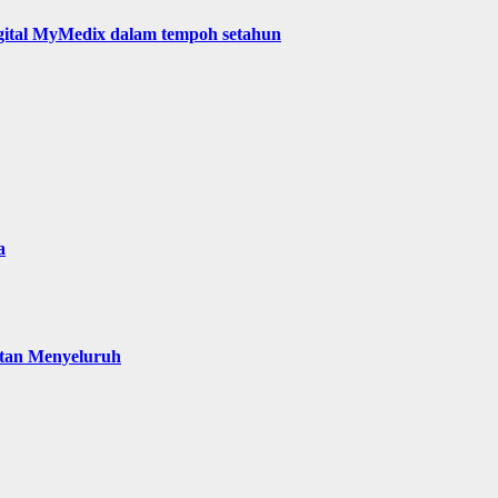
digital MyMedix dalam tempoh setahun
a
atan Menyeluruh