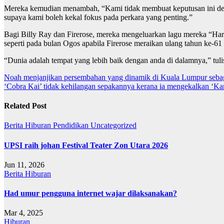
Mereka kemudian menambah, “Kami tidak membuat keputusan ini denga
supaya kami boleh kekal fokus pada perkara yang penting.”
Bagi Billy Ray dan Firerose, mereka mengeluarkan lagu mereka “Har
seperti pada bulan Ogos apabila Firerose meraikan ulang tahun ke-61 
“Dunia adalah tempat yang lebih baik dengan anda di dalamnya,” tulis
Post
Noah menjanjikan persembahan yang dinamik di Kuala Lumpur sebaga
‘Cobra Kai’ tidak kehilangan sepakannya kerana ia mengekalkan ‘Ka
navigation
Related Post
Berita
Hiburan
Pendidikan
Uncategorized
UPSI raih johan Festival Teater Zon Utara 2026
Jun 11, 2026
Berita
Hiburan
Had umur pengguna internet wajar dilaksanakan?
Mar 4, 2025
Hiburan