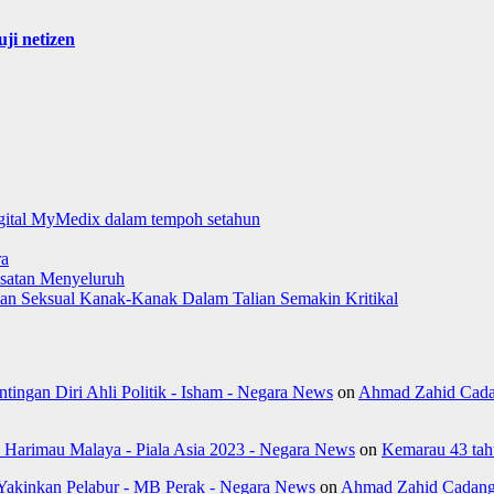
ji netizen
digital MyMedix dalam tempoh setahun
ra
satan Menyeluruh
aman Seksual Kanak-Kanak Dalam Talian Semakin Kritikal
ngan Diri Ahli Politik - Isham - Negara News
on
Ahmad Zahid Cada
k Harimau Malaya - Piala Asia 2023 - Negara News
on
Kemarau 43 tahu
Yakinkan Pelabur - MB Perak - Negara News
on
Ahmad Zahid Cadang 