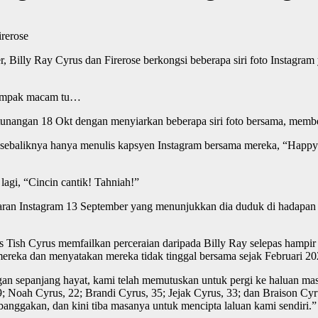
 Billy Ray Cyrus dan Firerose berkongsi beberapa siri foto Instagram
Nampak macam tu…
nangan 18 Okt dengan menyiarkan beberapa siri foto bersama, memberika
u sebaliknya hanya menulis kapsyen Instagram bersama mereka, “Happ
lagi, “Cincin cantik! Tahniah!”
iaran Instagram 13 September yang menunjukkan dia duduk di hadapan M
pas Tish Cyrus memfailkan perceraian daripada Billy Ray selepas hampi
ereka dan menyatakan mereka tidak tinggal bersama sejak Februari 20
 sepanjang hayat, kami telah memutuskan untuk pergi ke haluan masin
; Noah Cyrus, 22; Brandi Cyrus, 35; Jejak Cyrus, 33; dan Braison Cy
nggakan, dan kini tiba masanya untuk mencipta laluan kami sendiri.”