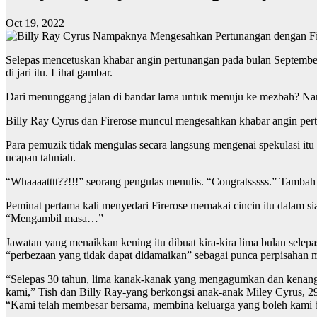
Oct 19, 2022
Selepas mencetuskan khabar angin pertunangan pada bulan September,
di jari itu. Lihat gambar.
Dari menunggang jalan di bandar lama untuk menuju ke mezbah? 
Billy Ray Cyrus dan Firerose muncul mengesahkan khabar angin pertu
Para pemuzik tidak mengulas secara langsung mengenai spekulasi it
ucapan tahniah.
“Whaaaatttt??!!!” seorang pengulas menulis. “Congratsssss.” Tambah 
Peminat pertama kali menyedari Firerose memakai cincin itu dalam s
“Mengambil masa…”
Jawatan yang menaikkan kening itu dibuat kira-kira lima bulan sele
“perbezaan yang tidak dapat didamaikan” sebagai punca perpisahan m
“Selepas 30 tahun, lima kanak-kanak yang mengagumkan dan kenangan
kami,” Tish dan Billy Ray-yang berkongsi anak-anak Miley Cyrus, 29
“Kami telah membesar bersama, membina keluarga yang boleh kami ba