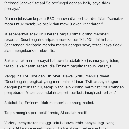
“sebagai jenaka,” tetapi “ia berfungsi dengan baik, saya tidak
percaya.”
Dia menjelaskan kepada BBC bahawa dia berbuat demikian “semata-
mata untuk membuka topik dan mewujudkan kesedaran.”
Ia sebenarnya agak lucu kerana begitu ramai orang memberi
respons. Sesetengah daripada mereka berfikir, “Oh, ini hebat.”
Sesetengah daripada mereka marah dengan saya, tetapi saya tidak
akan mengeluarkan rekod itu.
Sukar untuk mempercayai bahawa ia adalah kerjasama yang tulen,
tetapi ia kelihatan seperti dia Eminem bagaimanapun, katanya.
Pengguna YouTube dan TikToker Bilawal Sidhu menulis tweet:
“Sesetengah pengikut yang membalas kiriman Twitter saya kagum
dengan percubaan itu, tetapi yang lain kurang berminat.” “Isu dengan
penyebaran AI semasa adalah seperti berikut. imaginasi terhad.”
Setakat ini, Eminem tidak memberi sebarang reaksi.
Tanpa mengira perspektif anda, AI adalah realiti.
Variety menyatakan minggu lalu bahawa lebih banyak lagu yang
dijana AI telah menjadi tular di TikTok dalam beberapa bulan