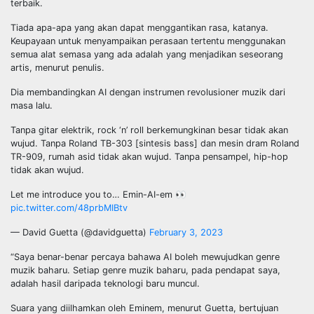
terbaik.
Tiada apa-apa yang akan dapat menggantikan rasa, katanya.
Keupayaan untuk menyampaikan perasaan tertentu menggunakan
semua alat semasa yang ada adalah yang menjadikan seseorang
artis, menurut penulis.
Dia membandingkan AI dengan instrumen revolusioner muzik dari
masa lalu.
Tanpa gitar elektrik, rock ‘n’ roll berkemungkinan besar tidak akan
wujud. Tanpa Roland TB-303 [sintesis bass] dan mesin dram Roland
TR-909, rumah asid tidak akan wujud. Tanpa pensampel, hip-hop
tidak akan wujud.
Let me introduce you to… Emin-AI-em 👀
pic.twitter.com/48prbMIBtv
— David Guetta (@davidguetta)
February 3, 2023
“Saya benar-benar percaya bahawa AI boleh mewujudkan genre
muzik baharu. Setiap genre muzik baharu, pada pendapat saya,
adalah hasil daripada teknologi baru muncul.
Suara yang diilhamkan oleh Eminem, menurut Guetta, bertujuan