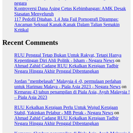
negara
Kontroversi Dana Asing Cetus Kebimbangan: AMK Desak
Siasatan Menyeluruh
117 Pedofil Ditahan, 1.4 Juta Fail Pornografi Dirampas:
Ancaman Seksual Kanak-Kanak Dalam Talian Semakin
Kritikal
Recent Comments
RUU Penggal Tetap Bukan Untuk Rakyat, Tetapi Hanya
Kepentingan Diri Ahli Politik - Isham - Negara News
on
Ahmad Zahid Cadang RUU Kekalkan Kerajaan Tadbir
Negara Hingga Akhir Penggal Dibentangkan
Jordan "membelasah" Malaysia 4 -0, permulaan perlahan
untuk Harimau Malaya - Piala Asia 2023 - Negara News
on
Kemarau 43 tahun penampilan di Piala Asia, Ayuh Malaysia !
– Piala Asia 2023
RUU Kekalkan Kerajaan Perlu Untuk Wujud Kerajaan
Stabil, Yakinkan Pelabur - MB Perak - Negara News
on
Ahmad Zahid Cadang RUU Kekalkan Kerajaan Tadbir
Negara Hingga Akhir Penggal Dibentangkan