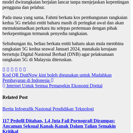
model dwirangkaian berjalan lancar tanpa menjejaskan kepentingan
pengguna dan pelabur.
Pada masa yang sama, Fahmi berkata kos pembangunan rangkaian
kedua 5G melalui entiti baharu masih di peringkat awal dan akan
memuktamadkan perkara itu selepas pertemuan dengan pihak
berkepentingan termasuk penyedia rangkaian.
Sehubungan itu, beliau berkata entiti baharu akan mula membina
rangkaian 5G kedua seawal Januari 2024, manakala kerajaan
bersetuju Digital Nasional Berhad (DNB) agar pelaksanaan
rangkaian 5G di Malaysia diteruskan.
Post
Kod QR DuitNow kini boleh digunakan untuk Mudahkan
Pembayaran di Indonesia
navigation
Internet Untuk Semua Pemangkin Ekonomi Digital
Related Post
Berita
Infografik
Nasional
Pendidikan
Teknologi
117 Pedofil Ditahan, 1.4 Juta Fail Pornografi Dirampas:
Ancaman Seksual Kanak-Kanak Dalam Talian Semakin
Kritikal