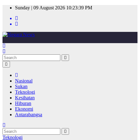
Skip
Sunday | 09 August 2026
10:23:39 PM
to
content
Nasional
Sukan
Teknologi
Kesihatan
Hiburan
Ekonomi
Antarabangsa
Teknologi