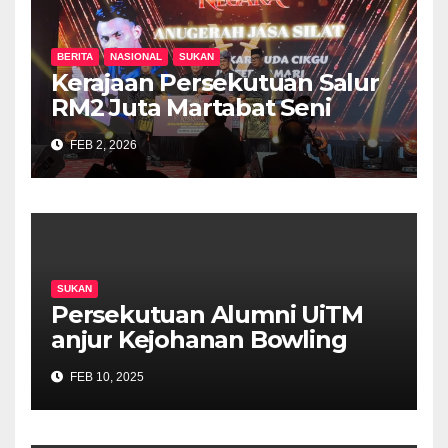
BERITA
NASIONAL
SUKAN
Kerajaan Persekutuan Salur
RM2 Juta Martabat Seni
Mempertahankan Diri, Usaha
FEB 2, 2026
Jadikan Silat Aktiviti
Kokurikulum Sekolah
Dipergiat
SUKAN
Persekutuan Alumni UiTM
anjur Kejohanan Bowling
disertai dengan 28 pasukan
FEB 10, 2025
berentap.