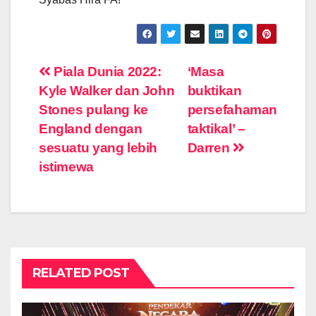
Post
Piala Dunia 2022:
‘Masa
Kyle Walker dan John
buktikan
navigation
Stones pulang ke
persefahaman
England dengan
taktikal’ –
sesuatu yang lebih
Darren
istimewa
RELATED POST