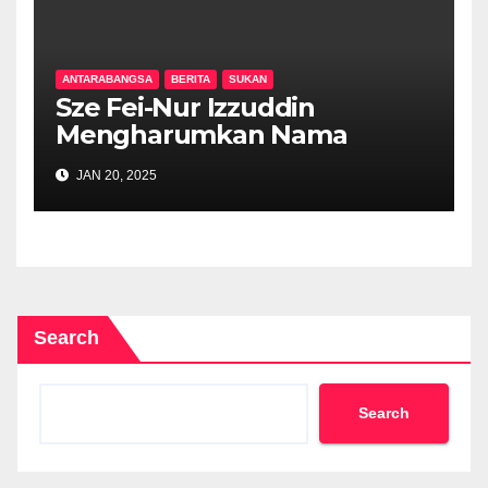
ANTARABANGSA
BERITA
SUKAN
Sze Fei-Nur Izzuddin
Mengharumkan Nama
Malaysia di Terbuka India
JAN 20, 2025
2025: Inspirasi Kesungguhan
Atlet Malaysia
Search
Search