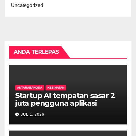
Uncategorized
ANDA TERLEPAS
ANTARABANGSA
KESIHATAN
Startup AI tempatan sasar 2
juta pengguna aplikasi
kesihatan digital MyMedix
JUL 1, 2026
dalam tempoh setahun