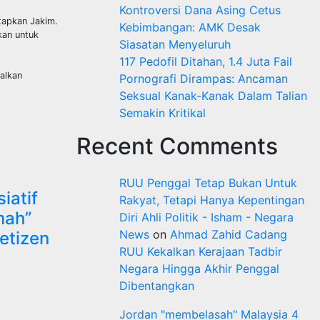
Kontroversi Dana Asing Cetus
tapkan Jakim.
Kebimbangan: AMK Desak
kan untuk
Siasatan Menyeluruh
117 Pedofil Ditahan, 1.4 Juta Fail
alkan
Pornografi Dirampas: Ancaman
Seksual Kanak-Kanak Dalam Talian
Semakin Kritikal
Recent Comments
RUU Penggal Tetap Bukan Untuk
iatif
Rakyat, Tetapi Hanya Kepentingan
mah”
Diri Ahli Politik - Isham - Negara
News
on
Ahmad Zahid Cadang
netizen
RUU Kekalkan Kerajaan Tadbir
Negara Hingga Akhir Penggal
Dibentangkan
Jordan "membelasah" Malaysia 4