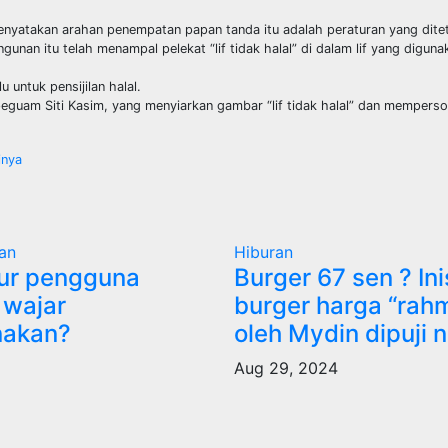
 menyatakan arahan penempatan papan tanda itu adalah peraturan yang dite
an itu telah menampal pelekat “lif tidak halal” di dalam lif yang diguna
untuk pensijilan halal.
 peguam Siti Kasim, yang menyiarkan gambar “lif tidak halal” dan memperso
inya
an
Hiburan
ur pengguna
Burger 67 sen ? Inis
 wajar
burger harga “rah
nakan?
oleh Mydin dipuji 
5
Aug 29, 2024