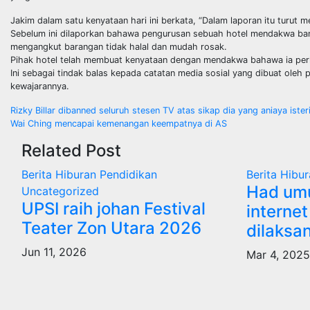
Jakim dalam satu kenyataan hari ini berkata, “Dalam laporan itu turut
Sebelum ini dilaporkan bahawa pengurusan sebuah hotel mendakwa bangun
mengangkut barangan tidak halal dan mudah rosak.
Pihak hotel telah membuat kenyataan dengan mendakwa bahawa ia perlu 
Ini sebagai tindak balas kepada catatan media sosial yang dibuat oleh
kewajarannya.
Post
Rizky Billar dibanned seluruh stesen TV atas sikap dia yang aniaya ister
Wai Ching mencapai kemenangan keempatnya di AS
navigation
Related Post
Berita
Hiburan
Pendidikan
Berita
Hibur
Had um
Uncategorized
UPSI raih johan Festival
internet
Teater Zon Utara 2026
dilaksa
Jun 11, 2026
Mar 4, 202