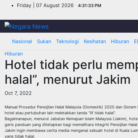
Skip
Friday | 07 August 2026
4:31:33 PM
to
content
Nasional
Sukan
Teknologi
Kesihatan
Hiburan
E
Hiburan
Hotel tidak perlu memp
halal”, menurut Jakim
Oct 7, 2022
Manual Prosedur Pensijilan Halal Malaysia (Domestik) 2020 dan Siste
hotel atau pertubuhan lain meletakkan tanda “lif tidak halal”.
Bagaimanapun, menurut Jabatan Kemajuan Islam Malaysia (Jakim), hote
garis panduan yang ditetapkan bagi memelihara integriti Pensijilan Halal
Jakim ingin membawa cerita media mengenai sebuah hotel di Kuala Lump
yang tidak halal.