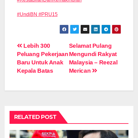
#UndiBN
#
PRU15
Post
Lebih 300
Selamat Pulang
Peluang Pekerjaan
Mengundi Rakyat
navigation
Baru Untuk Anak
Malaysia – Reezal
Kepala Batas
Merican
RELATED POST