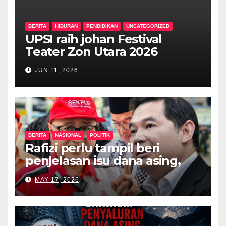
BERITA
HIBURAN
PENDIDIKAN
UNCATEGORIZED
UPSI raih johan Festival
Teater Zon Utara 2026
JUN 11, 2026
BERITA
NASIONAL
POLITIK
Rafizi perlu tampil beri
penjelasan isu dana asing,
khianat negara
MAY 17, 2026