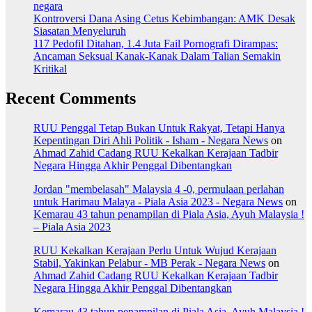
negara
Kontroversi Dana Asing Cetus Kebimbangan: AMK Desak
Siasatan Menyeluruh
117 Pedofil Ditahan, 1.4 Juta Fail Pornografi Dirampas:
Ancaman Seksual Kanak-Kanak Dalam Talian Semakin
Kritikal
Recent Comments
RUU Penggal Tetap Bukan Untuk Rakyat, Tetapi Hanya
Kepentingan Diri Ahli Politik - Isham - Negara News
on
Ahmad Zahid Cadang RUU Kekalkan Kerajaan Tadbir
Negara Hingga Akhir Penggal Dibentangkan
Jordan "membelasah" Malaysia 4 -0, permulaan perlahan
untuk Harimau Malaya - Piala Asia 2023 - Negara News
on
Kemarau 43 tahun penampilan di Piala Asia, Ayuh Malaysia !
– Piala Asia 2023
RUU Kekalkan Kerajaan Perlu Untuk Wujud Kerajaan
Stabil, Yakinkan Pelabur - MB Perak - Negara News
on
Ahmad Zahid Cadang RUU Kekalkan Kerajaan Tadbir
Negara Hingga Akhir Penggal Dibentangkan
Kemarau 43 tahun penampilan di Piala Asia, Ayuh Malaysia !