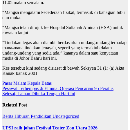
11.05 malam semalam.
“Mangsa mengalami kecederaan fizikal, termasuk di bahagian bibir
dan muka.
“Mangsa telah dirujuk ke Hospital Sultanah Aminah (HSA) untuk
rawatan lanjut.
“Tindakan tegas akan diambil berdasarkan undang-undang terhadap
mana-mana tindakan jenayah, seperti yang termaktub dalam
undang-undang yang sedia ada,” katanya dalam satu kenyataan
media di Johor Bahru hari ini.
Kes tersebut kini sedang disiasat di bawah Seksyen 31 (1) (a) Akta
Kanak-kanak 2001.
Post
Pasar Malam Kepala Batas
Pesawat Terhempas di Elmina: Operasi Pencarian 95 Peratus
navigation
Selesai, Laluan Dibuka Tengah Hari Ini
Related Post
Berita
Hiburan
Pendidikan
Uncategorized
UPSI raih johan Festival Teater Zon Utara 2026