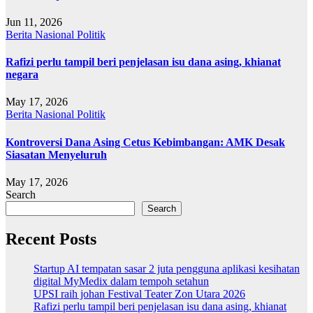
Jun 11, 2026
Berita
Nasional
Politik
Rafizi perlu tampil beri penjelasan isu dana asing, khianat
negara
May 17, 2026
Berita
Nasional
Politik
Kontroversi Dana Asing Cetus Kebimbangan: AMK Desak
Siasatan Menyeluruh
May 17, 2026
Search
Search
Recent Posts
Startup AI tempatan sasar 2 juta pengguna aplikasi kesihatan
digital MyMedix dalam tempoh setahun
UPSI raih johan Festival Teater Zon Utara 2026
Rafizi perlu tampil beri penjelasan isu dana asing, khianat