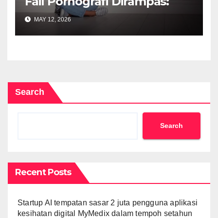
Fail Pornografi Dirampas:
Ancaman Seksual Kanak-
MAY 12, 2026
Kanak Dalam Talian Semakin
Kritikal
Search
Search
Recent Posts
Startup AI tempatan sasar 2 juta pengguna aplikasi
kesihatan digital MyMedix dalam tempoh setahun