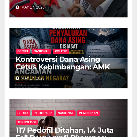
khianat negara
MAY 17, 2026
BERITA
NASIONAL
POLITIK
Kontroversi Dana Asing
Cetus Kebimbangan: AMK
Desak Siasatan Menyeluruh
MAY 17, 2026
BERITA
INFOGRAFIK
NASIONAL
PENDIDIKAN
TEKNOLOGI
117 Pedofil Ditahan, 1.4 Juta