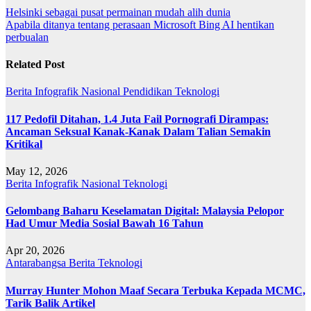
Post
Helsinki sebagai pusat permainan mudah alih dunia
Apabila ditanya tentang perasaan Microsoft Bing AI hentikan
navigation
perbualan
Related Post
Berita
Infografik
Nasional
Pendidikan
Teknologi
117 Pedofil Ditahan, 1.4 Juta Fail Pornografi Dirampas:
Ancaman Seksual Kanak-Kanak Dalam Talian Semakin
Kritikal
May 12, 2026
Berita
Infografik
Nasional
Teknologi
Gelombang Baharu Keselamatan Digital: Malaysia Pelopor
Had Umur Media Sosial Bawah 16 Tahun
Apr 20, 2026
Antarabangsa
Berita
Teknologi
Murray Hunter Mohon Maaf Secara Terbuka Kepada MCMC,
Tarik Balik Artikel