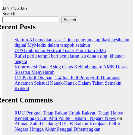
Jan 14, 2026
Search
Search
ecent Posts
Startup AI tempatan sasar 2 juta pengguna aplikasi kesihatan
digital MyMedix dalam tempoh setahun
UPSI raih johan Festival Teater Zon Utara 2026
Rafizi perlu tampil beri penjelasan isu dana asing, khianat
negara
Kontroversi Dana Asing Cetus Kebimbangan: AMK Desak
Siasatan Menyeluruh
117 Pedofil Ditahan, 1.4 Juta Fail Pornografi Dirampas:
Ancaman Seksual Kanak-Kanak Dalam Talian Semakin
Kritikal
Recent Comments
RUU Penggal Tetap Bukan Untuk Rakyat, Tetapi Hanya
Kepentingan Diri Ahli Politik - Isham - Negara News
on
Ahmad Zahid Cadang RUU Kekalkan Kerajaan Tadbir
Negara Hingga Akhir Penggal Dibentangkan