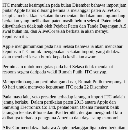
ITC membuat kesimpulan pada bulan Disember bahawa import jam
pintar Apple harus dilarang kerana ia melanggar paten AliveCor,
tetapi ia meletakkan sekatan itu sementara tindakan undang-undang
berkaitan yang melibatkan paten masih belum selesai. Paten telah
diisytiharkan tidak sah oleh Pejabat Paten dan Tanda Dagangan A.S.
awal bulan itu, dan AliveCor telah berkata ia akan merayu
keputusan itu.
Apple mengumumkan pada hari Selasa bahawa ia akan mencabar
keputusan ITC untuk mengenakan sekatan import, yang didakwa
akan memberi kesan buruk kepada kesihatan awam.
Permintaan untuk mengulas pada hari Selasa tidak mendapat
respons segera daripada wakil Rumah Putih. ITC senyap.
Mempertimbangkan pertimbangan dasar, Rumah Putih mempunyai
60 hari untuk memveto keputusan ITC pada 22 Disember.
Pada masa lalu, veto presiden terhadap larangan import ITC adalah
jarang berlaku. Dalam pertikaian paten 2013 antara Apple dan
Samsung Electronics Co Ltd, pentadbiran Obama menarik balik
larangan ke atas iPhone dan iPad terpilih, dengan mengambil kira
akibatnya terhadap pengguna Amerika dan daya saing ekonomi.
AliveCor mendakwa bahawa Apple melanggar tiga paten berkaitan