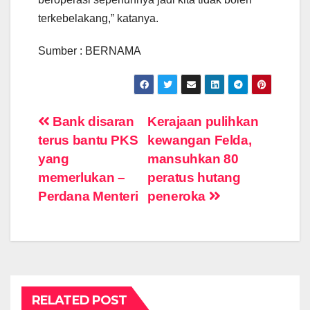
terkebelakang,” katanya.
Sumber : BERNAMA
Post
Bank disaran
Kerajaan pulihkan
terus bantu PKS
kewangan Felda,
navigation
yang
mansuhkan 80
memerlukan –
peratus hutang
Perdana Menteri
peneroka
RELATED POST