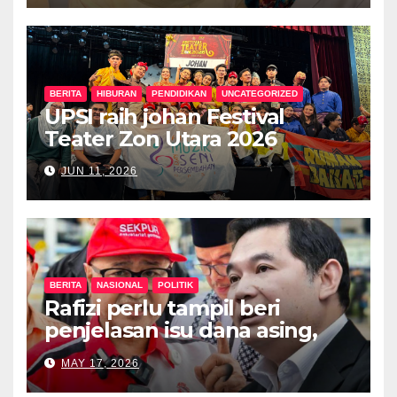
BERITA
HIBURAN
PENDIDIKAN
UNCATEGORIZED
UPSI raih johan Festival
Teater Zon Utara 2026
JUN 11, 2026
BERITA
NASIONAL
POLITIK
Rafizi perlu tampil beri
penjelasan isu dana asing,
khianat negara
MAY 17, 2026