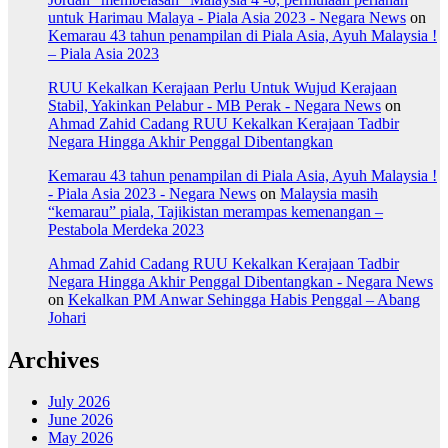
untuk Harimau Malaya - Piala Asia 2023 - Negara News
on
Kemarau 43 tahun penampilan di Piala Asia, Ayuh Malaysia !
– Piala Asia 2023
RUU Kekalkan Kerajaan Perlu Untuk Wujud Kerajaan
Stabil, Yakinkan Pelabur - MB Perak - Negara News
on
Ahmad Zahid Cadang RUU Kekalkan Kerajaan Tadbir
Negara Hingga Akhir Penggal Dibentangkan
Kemarau 43 tahun penampilan di Piala Asia, Ayuh Malaysia !
- Piala Asia 2023 - Negara News
on
Malaysia masih
“kemarau” piala, Tajikistan merampas kemenangan –
Pestabola Merdeka 2023
Ahmad Zahid Cadang RUU Kekalkan Kerajaan Tadbir
Negara Hingga Akhir Penggal Dibentangkan - Negara News
on
Kekalkan PM Anwar Sehingga Habis Penggal – Abang
Johari
Archives
July 2026
June 2026
May 2026