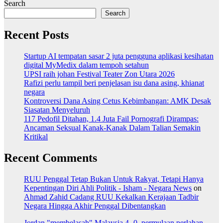
Search
Search
Recent Posts
Startup AI tempatan sasar 2 juta pengguna aplikasi kesihatan
digital MyMedix dalam tempoh setahun
UPSI raih johan Festival Teater Zon Utara 2026
Rafizi perlu tampil beri penjelasan isu dana asing, khianat
negara
Kontroversi Dana Asing Cetus Kebimbangan: AMK Desak
Siasatan Menyeluruh
117 Pedofil Ditahan, 1.4 Juta Fail Pornografi Dirampas:
Ancaman Seksual Kanak-Kanak Dalam Talian Semakin
Kritikal
Recent Comments
RUU Penggal Tetap Bukan Untuk Rakyat, Tetapi Hanya
Kepentingan Diri Ahli Politik - Isham - Negara News
on
Ahmad Zahid Cadang RUU Kekalkan Kerajaan Tadbir
Negara Hingga Akhir Penggal Dibentangkan
Jordan "membelasah" Malaysia 4 -0, permulaan perlahan