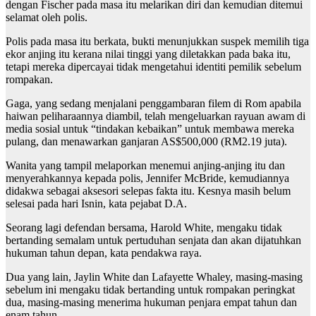
dengan Fischer pada masa itu melarikan diri dan kemudian ditemui
selamat oleh polis.
Polis pada masa itu berkata, bukti menunjukkan suspek memilih tiga
ekor anjing itu kerana nilai tinggi yang diletakkan pada baka itu,
tetapi mereka dipercayai tidak mengetahui identiti pemilik sebelum
rompakan.
Gaga, yang sedang menjalani penggambaran filem di Rom apabila
haiwan peliharaannya diambil, telah mengeluarkan rayuan awam di
media sosial untuk “tindakan kebaikan” untuk membawa mereka
pulang, dan menawarkan ganjaran AS$500,000 (RM2.19 juta).
Wanita yang tampil melaporkan menemui anjing-anjing itu dan
menyerahkannya kepada polis, Jennifer McBride, kemudiannya
didakwa sebagai aksesori selepas fakta itu. Kesnya masih belum
selesai pada hari Isnin, kata pejabat D.A.
Seorang lagi defendan bersama, Harold White, mengaku tidak
bertanding semalam untuk pertuduhan senjata dan akan dijatuhkan
hukuman tahun depan, kata pendakwa raya.
Dua yang lain, Jaylin White dan Lafayette Whaley, masing-masing
sebelum ini mengaku tidak bertanding untuk rompakan peringkat
dua, masing-masing menerima hukuman penjara empat tahun dan
enam tahun.