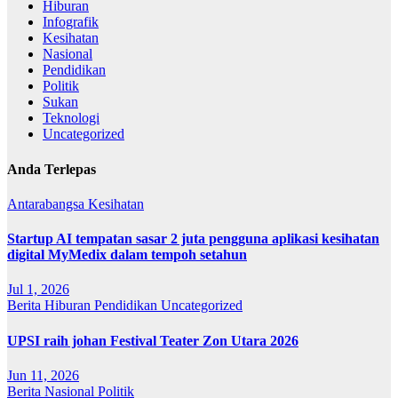
Hiburan
Infografik
Kesihatan
Nasional
Pendidikan
Politik
Sukan
Teknologi
Uncategorized
Anda Terlepas
Antarabangsa
Kesihatan
Startup AI tempatan sasar 2 juta pengguna aplikasi kesihatan
digital MyMedix dalam tempoh setahun
Jul 1, 2026
Berita
Hiburan
Pendidikan
Uncategorized
UPSI raih johan Festival Teater Zon Utara 2026
Jun 11, 2026
Berita
Nasional
Politik