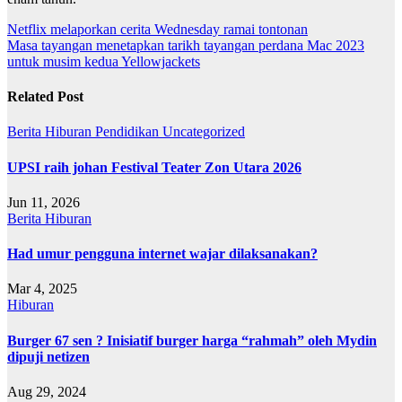
Post
Netflix melaporkan cerita Wednesday ramai tontonan
Masa tayangan menetapkan tarikh tayangan perdana Mac 2023
navigation
untuk musim kedua Yellowjackets
Related Post
Berita
Hiburan
Pendidikan
Uncategorized
UPSI raih johan Festival Teater Zon Utara 2026
Jun 11, 2026
Berita
Hiburan
Had umur pengguna internet wajar dilaksanakan?
Mar 4, 2025
Hiburan
Burger 67 sen ? Inisiatif burger harga “rahmah” oleh Mydin
dipuji netizen
Aug 29, 2024