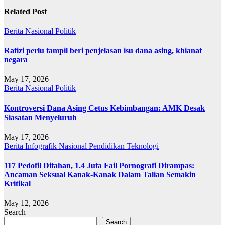
Related Post
Berita
Nasional
Politik
Rafizi perlu tampil beri penjelasan isu dana asing, khianat
negara
May 17, 2026
Berita
Nasional
Politik
Kontroversi Dana Asing Cetus Kebimbangan: AMK Desak
Siasatan Menyeluruh
May 17, 2026
Berita
Infografik
Nasional
Pendidikan
Teknologi
117 Pedofil Ditahan, 1.4 Juta Fail Pornografi Dirampas:
Ancaman Seksual Kanak-Kanak Dalam Talian Semakin
Kritikal
May 12, 2026
Search
Search