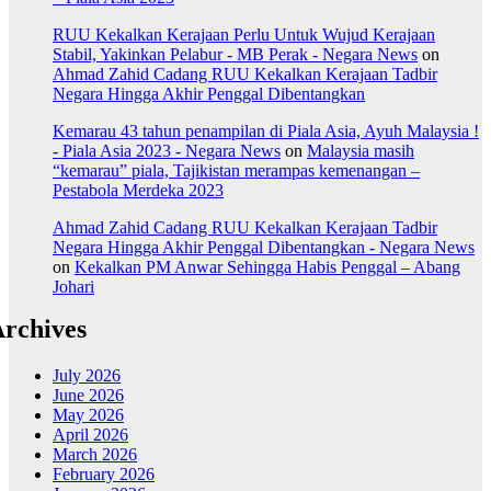
RUU Kekalkan Kerajaan Perlu Untuk Wujud Kerajaan
Stabil, Yakinkan Pelabur - MB Perak - Negara News
on
Ahmad Zahid Cadang RUU Kekalkan Kerajaan Tadbir
Negara Hingga Akhir Penggal Dibentangkan
Kemarau 43 tahun penampilan di Piala Asia, Ayuh Malaysia !
- Piala Asia 2023 - Negara News
on
Malaysia masih
“kemarau” piala, Tajikistan merampas kemenangan –
Pestabola Merdeka 2023
Ahmad Zahid Cadang RUU Kekalkan Kerajaan Tadbir
Negara Hingga Akhir Penggal Dibentangkan - Negara News
on
Kekalkan PM Anwar Sehingga Habis Penggal – Abang
Johari
rchives
July 2026
June 2026
May 2026
April 2026
March 2026
February 2026