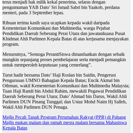
terus menjadi hak milik kekal penerima, selaras dengan
pengumuman YAB Dato’ Sri Ismail Sabri bin Yaakob, perdana
menteri, pada 3 September lepas.
Ribuan terima kasih saya ucapkan kepada wakil daripada
Kementerian Komunikasi dan Multimedia, warga Pejabat
Pendidikan Daerah Seberang Perai Utara dan jawatankuasa Pusat
Khidmat Ahli Parlimen Kepala Batas di atas kerjasama menjayakan
program.
Menurutnya, “Semoga PerantiSiswa dimanfaatkan dengan sebaik
mungkin sepanjang proses pembelajaran serta menjadi pemangkin
untuk memperoleh keputusan yang cemerlang”.
Turut hadir bersama Dato’ Haji Roslan bin Saidin, Pengerusi
Pengurusan UMNO Bahagian Kepala Batas; Encik Akmal bin
Othman, wakil Kementerian Komunikasi dan Multimedia Malaysia;
Tuan Haji Ramli bin Abdul Rahim, mewakili Pegawai Pendidikan
Daerah Seberang Perai Utara; Dato’ Ahmad bin Darus, Wakil Ahli
Parlimen DUN Pinang Tunggal; dan Ustaz Mohd Naim Hj Salleh,
Wakil Ahli Parlimen DUN Penaga.
Post
Majlis Pecah Tanah Program Perumahan Rakyat (PPR) di Pahang
Majlis makan malam dan ramah mesra malam bersama Mahasiswa
navigation
Kepala Batas