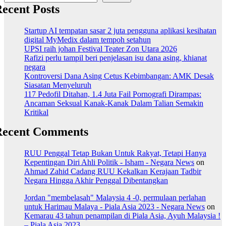
ecent Posts
Startup AI tempatan sasar 2 juta pengguna aplikasi kesihatan
digital MyMedix dalam tempoh setahun
UPSI raih johan Festival Teater Zon Utara 2026
Rafizi perlu tampil beri penjelasan isu dana asing, khianat
negara
Kontroversi Dana Asing Cetus Kebimbangan: AMK Desak
Siasatan Menyeluruh
117 Pedofil Ditahan, 1.4 Juta Fail Pornografi Dirampas:
Ancaman Seksual Kanak-Kanak Dalam Talian Semakin
Kritikal
Recent Comments
RUU Penggal Tetap Bukan Untuk Rakyat, Tetapi Hanya
Kepentingan Diri Ahli Politik - Isham - Negara News
on
Ahmad Zahid Cadang RUU Kekalkan Kerajaan Tadbir
Negara Hingga Akhir Penggal Dibentangkan
Jordan "membelasah" Malaysia 4 -0, permulaan perlahan
untuk Harimau Malaya - Piala Asia 2023 - Negara News
on
Kemarau 43 tahun penampilan di Piala Asia, Ayuh Malaysia !
– Piala Asia 2023