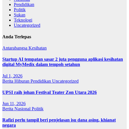
Pendidikan
Politik
Sukan
Teknologi
Uncategorized
Anda Terlepas
Antarabangsa
Kesihatan
Startup AI tempatan sasar 2 juta pengguna aplikasi kesihatan
digital MyMedix dalam tempoh setahun
Jul 1, 2026
Berita
Hiburan
Pendidikan
Uncategorized
UPSI raih johan Festival Teater Zon Utara 2026
Jun 11, 2026
Berita
Nasional
Politik
Rafizi perlu tampil beri penjelasan isu dana asing, khianat
negara