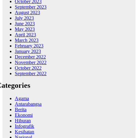
October 2023
September 2023
August 2023
July 2023
June 2023
May 2023
April 2023
March 2023
February 2023
January 2023
December 2022
November 2022
October 2022
September 2022
ategories
Agama
Antarabangsa
Berita
Ekonomi
Hiburan
Infografik
Kesihatan
Nasional