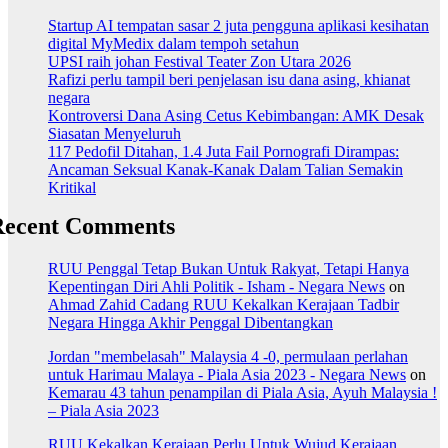
Startup AI tempatan sasar 2 juta pengguna aplikasi kesihatan
digital MyMedix dalam tempoh setahun
UPSI raih johan Festival Teater Zon Utara 2026
Rafizi perlu tampil beri penjelasan isu dana asing, khianat
negara
Kontroversi Dana Asing Cetus Kebimbangan: AMK Desak
Siasatan Menyeluruh
117 Pedofil Ditahan, 1.4 Juta Fail Pornografi Dirampas:
Ancaman Seksual Kanak-Kanak Dalam Talian Semakin
Kritikal
Recent Comments
RUU Penggal Tetap Bukan Untuk Rakyat, Tetapi Hanya
Kepentingan Diri Ahli Politik - Isham - Negara News
on
Ahmad Zahid Cadang RUU Kekalkan Kerajaan Tadbir
Negara Hingga Akhir Penggal Dibentangkan
Jordan "membelasah" Malaysia 4 -0, permulaan perlahan
untuk Harimau Malaya - Piala Asia 2023 - Negara News
on
Kemarau 43 tahun penampilan di Piala Asia, Ayuh Malaysia !
– Piala Asia 2023
RUU Kekalkan Kerajaan Perlu Untuk Wujud Kerajaan