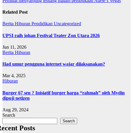
Peminat menyanjung tentang malam pembukaan Adele’s Vegas
Related Post
Berita
Hiburan
Pendidikan
Uncategorized
UPSI raih johan Festival Teater Zon Utara 2026
Jun 11, 2026
Berita
Hiburan
Had umur pengguna internet wajar dilaksanakan?
Mar 4, 2025
Hiburan
Burger 67 sen ? Inisiatif burger harga “rahmah” oleh Mydin
dipuji netizen
Aug 29, 2024
Search
Search
ecent Posts