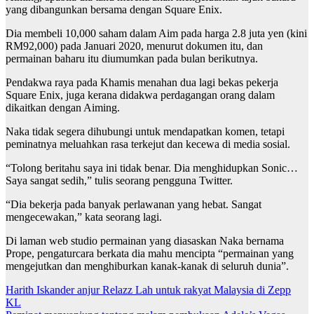
yang dibangunkan bersama dengan Square Enix.
Dia membeli 10,000 saham dalam Aim pada harga 2.8 juta yen (kini
RM92,000) pada Januari 2020, menurut dokumen itu, dan
permainan baharu itu diumumkan pada bulan berikutnya.
Pendakwa raya pada Khamis menahan dua lagi bekas pekerja
Square Enix, juga kerana didakwa perdagangan orang dalam
dikaitkan dengan Aiming.
Naka tidak segera dihubungi untuk mendapatkan komen, tetapi
peminatnya meluahkan rasa terkejut dan kecewa di media sosial.
“Tolong beritahu saya ini tidak benar. Dia menghidupkan Sonic…
Saya sangat sedih,” tulis seorang pengguna Twitter.
“Dia bekerja pada banyak perlawanan yang hebat. Sangat
mengecewakan,” kata seorang lagi.
Di laman web studio permainan yang diasaskan Naka bernama
Prope, pengaturcara berkata dia mahu mencipta “permainan yang
mengejutkan dan menghiburkan kanak-kanak di seluruh dunia”.
Post
Harith Iskander anjur Relazz Lah untuk rakyat Malaysia di Zepp
KL
navigation