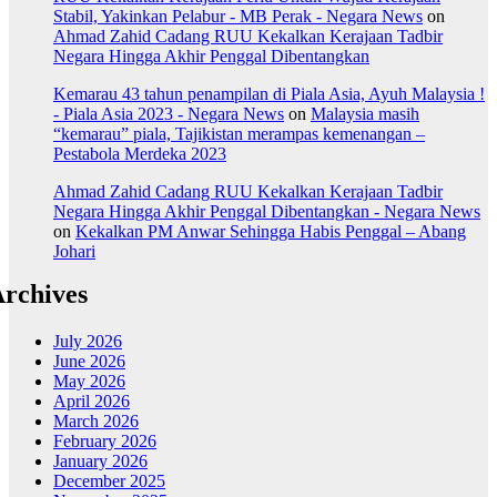
Stabil, Yakinkan Pelabur - MB Perak - Negara News
on
Ahmad Zahid Cadang RUU Kekalkan Kerajaan Tadbir
Negara Hingga Akhir Penggal Dibentangkan
Kemarau 43 tahun penampilan di Piala Asia, Ayuh Malaysia !
- Piala Asia 2023 - Negara News
on
Malaysia masih
“kemarau” piala, Tajikistan merampas kemenangan –
Pestabola Merdeka 2023
Ahmad Zahid Cadang RUU Kekalkan Kerajaan Tadbir
Negara Hingga Akhir Penggal Dibentangkan - Negara News
on
Kekalkan PM Anwar Sehingga Habis Penggal – Abang
Johari
rchives
July 2026
June 2026
May 2026
April 2026
March 2026
February 2026
January 2026
December 2025