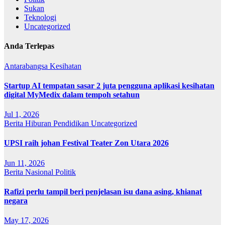
Sukan
Teknologi
Uncategorized
Anda Terlepas
Antarabangsa
Kesihatan
Startup AI tempatan sasar 2 juta pengguna aplikasi kesihatan
digital MyMedix dalam tempoh setahun
Jul 1, 2026
Berita
Hiburan
Pendidikan
Uncategorized
UPSI raih johan Festival Teater Zon Utara 2026
Jun 11, 2026
Berita
Nasional
Politik
Rafizi perlu tampil beri penjelasan isu dana asing, khianat
negara
May 17, 2026