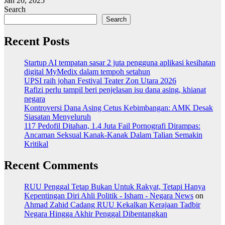
Jan 20, 2025
Search
Search
Recent Posts
Startup AI tempatan sasar 2 juta pengguna aplikasi kesihatan
digital MyMedix dalam tempoh setahun
UPSI raih johan Festival Teater Zon Utara 2026
Rafizi perlu tampil beri penjelasan isu dana asing, khianat
negara
Kontroversi Dana Asing Cetus Kebimbangan: AMK Desak
Siasatan Menyeluruh
117 Pedofil Ditahan, 1.4 Juta Fail Pornografi Dirampas:
Ancaman Seksual Kanak-Kanak Dalam Talian Semakin
Kritikal
Recent Comments
RUU Penggal Tetap Bukan Untuk Rakyat, Tetapi Hanya
Kepentingan Diri Ahli Politik - Isham - Negara News
on
Ahmad Zahid Cadang RUU Kekalkan Kerajaan Tadbir
Negara Hingga Akhir Penggal Dibentangkan