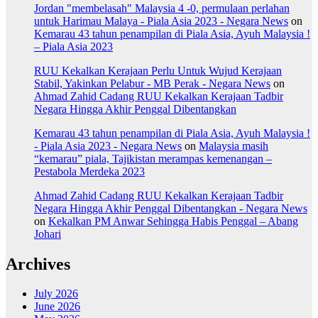
Jordan "membelasah" Malaysia 4 -0, permulaan perlahan
untuk Harimau Malaya - Piala Asia 2023 - Negara News
on
Kemarau 43 tahun penampilan di Piala Asia, Ayuh Malaysia !
– Piala Asia 2023
RUU Kekalkan Kerajaan Perlu Untuk Wujud Kerajaan
Stabil, Yakinkan Pelabur - MB Perak - Negara News
on
Ahmad Zahid Cadang RUU Kekalkan Kerajaan Tadbir
Negara Hingga Akhir Penggal Dibentangkan
Kemarau 43 tahun penampilan di Piala Asia, Ayuh Malaysia !
- Piala Asia 2023 - Negara News
on
Malaysia masih
“kemarau” piala, Tajikistan merampas kemenangan –
Pestabola Merdeka 2023
Ahmad Zahid Cadang RUU Kekalkan Kerajaan Tadbir
Negara Hingga Akhir Penggal Dibentangkan - Negara News
on
Kekalkan PM Anwar Sehingga Habis Penggal – Abang
Johari
Archives
July 2026
June 2026