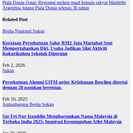
Post
Piala Dunia Qatar: Regragui mohon maaf kepada rakyat Maghribi
Argentina julang Piala Dunia selepas 36 tahun
navigation
Related Post
Berita
Nasional
Sukan
Kerajaan Persekutuan Salur RM2 Juta Martabat Seni
Mempertahankan Diri, Usaha Jadikan Silat Aktiviti
Kokurikulum Sekolah Dipergiat
Feb 2, 2026
Sukan
Persekutuan Alumni UiTM anjur Kejohanan Bowling disertai
dengan 28 pasukan berentap.
Feb 10, 2025
Antarabangsa
Berita
Sukan
Sze Fei-Nur Izzuddin Mengharumkan Nama Malaysia di
Terbuka India 2025: Inspirasi Kesungguhan Atlet Malaysia