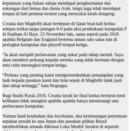
keputusan yang bukan sahaja mendapat penghormatan dan
sokongan dari benua dan dunia Arab, tetapi juga telah mendapat
tempat di hati peminat neutral yang menyukai kisah dongeng.
Croatia dan Maghribi akan berdepan di Qatar buat kali kedua
selepas terikat tanpa jaringan 0-0 pada aksi pembukaan kumpulan F
di Stadium Al Bayt, 23 November lalu, sama seperti pada 2018
apabila Belgium dan England bertemu antara satu sama lain di
peringkat kumpulan dan playoff tempat ketiga.
“Ia akan menjadi perlawanan yang sukar pada tahap mental. Saya
akan memberi peluang kepada mereka yang tidak bermain dengan
misi cuba merangkul tempat ketiga.
“Perkara yang penting kami mempersembahkan penampilan yang
baik kepada pasukan kami dan bola sepak di Maghribi tidak jauh
dari tahap tertinggi,” kata Regragui.
Bagi finalis Rusia 2018, Croatia layak ke final kedua berturut-turut
kelihatan tidak mungkin apabila apabila hanya memenangi satu
perlawanan kumpulan.
Namun hasil ketabahan dan kecekalan, dua kemenangan penentuan
sepakan penalti ke atas Jepun dan pasukan pilihan Brazil
membolehkan armada diketuai Luka Modrić beraksi di separuh