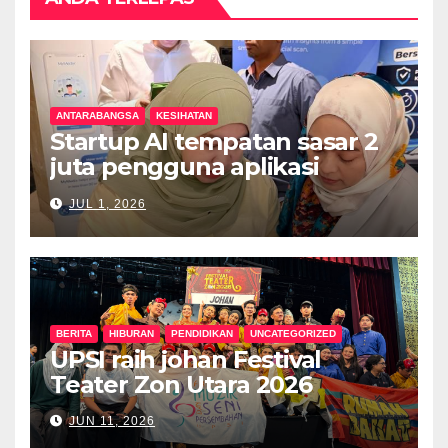
ANTARABANGSA
KESIHATAN
Startup AI tempatan sasar 2
juta pengguna aplikasi
kesihatan digital MyMedix
JUL 1, 2026
dalam tempoh setahun
BERITA
HIBURAN
PENDIDIKAN
UNCATEGORIZED
UPSI raih johan Festival
Teater Zon Utara 2026
JUN 11, 2026