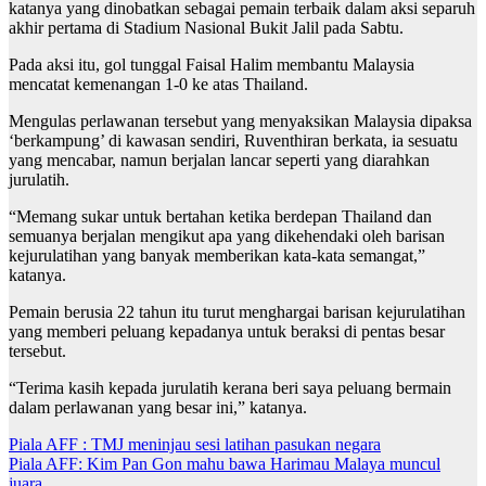
katanya yang dinobatkan sebagai pemain terbaik dalam aksi separuh
akhir pertama di Stadium Nasional Bukit Jalil pada Sabtu.
Pada aksi itu, gol tunggal Faisal Halim membantu Malaysia
mencatat kemenangan 1-0 ke atas Thailand.
Mengulas perlawanan tersebut yang menyaksikan Malaysia dipaksa
‘berkampung’ di kawasan sendiri, Ruventhiran berkata, ia sesuatu
yang mencabar, namun berjalan lancar seperti yang diarahkan
jurulatih.
“Memang sukar untuk bertahan ketika berdepan Thailand dan
semuanya berjalan mengikut apa yang dikehendaki oleh barisan
kejurulatihan yang banyak memberikan kata-kata semangat,”
katanya.
Pemain berusia 22 tahun itu turut menghargai barisan kejurulatihan
yang memberi peluang kepadanya untuk beraksi di pentas besar
tersebut.
“Terima kasih kepada jurulatih kerana beri saya peluang bermain
dalam perlawanan yang besar ini,” katanya.
Post
Piala AFF : TMJ meninjau sesi latihan pasukan negara
Piala AFF: Kim Pan Gon mahu bawa Harimau Malaya muncul
navigation
juara