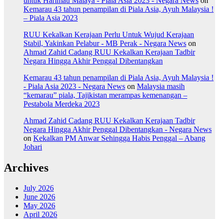
untuk Harimau Malaya - Piala Asia 2023 - Negara News
on
Kemarau 43 tahun penampilan di Piala Asia, Ayuh Malaysia !
– Piala Asia 2023
RUU Kekalkan Kerajaan Perlu Untuk Wujud Kerajaan
Stabil, Yakinkan Pelabur - MB Perak - Negara News
on
Ahmad Zahid Cadang RUU Kekalkan Kerajaan Tadbir
Negara Hingga Akhir Penggal Dibentangkan
Kemarau 43 tahun penampilan di Piala Asia, Ayuh Malaysia !
- Piala Asia 2023 - Negara News
on
Malaysia masih
“kemarau” piala, Tajikistan merampas kemenangan –
Pestabola Merdeka 2023
Ahmad Zahid Cadang RUU Kekalkan Kerajaan Tadbir
Negara Hingga Akhir Penggal Dibentangkan - Negara News
on
Kekalkan PM Anwar Sehingga Habis Penggal – Abang
Johari
Archives
July 2026
June 2026
May 2026
April 2026