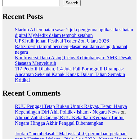
Search
Recent Posts
Startup AI tempatan sasar 2 juta pengguna aplikasi kesihatan
digital MyMedix dalam tempoh setahun
UPSI raih johan Festival Teater Zon Utara 2026
Rafizi perlu tampil beri penjelasan isu dana asing, khianat
negara
Kontroversi Dana Asing Cetus Kebimbangan: AMK Desak
Siasatan Menyeluruh
117 Pedofil Ditahan, 1.4 Juta Fail Pornografi Dirampas:
Ancaman Seksual Kanak-Kanak Dalam Talian Semakin
Kritikal
Recent Comments
RUU Penggal Tetap Bukan Untuk Rakyat, Tetapi Hanya
Kepentingan Diri Ahli Politik - Isham - Negara News
on
Ahmad Zahid Cadang RUU Kekalkan Kerajaan Tadbir
Negara Hingga Akhir Penggal Dibentangkan
Jordan "membelasah" Malaysia 4 -0, permulaan perlahan