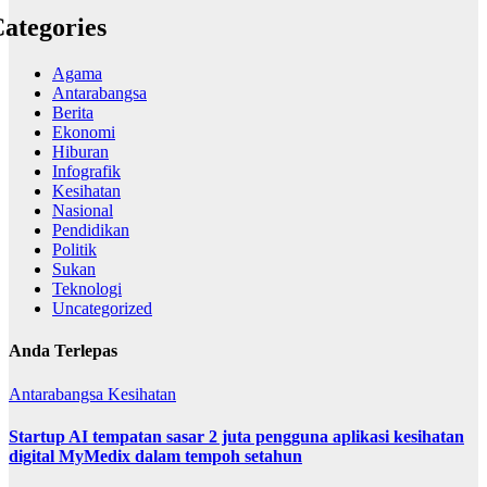
ategories
Agama
Antarabangsa
Berita
Ekonomi
Hiburan
Infografik
Kesihatan
Nasional
Pendidikan
Politik
Sukan
Teknologi
Uncategorized
Anda Terlepas
Antarabangsa
Kesihatan
Startup AI tempatan sasar 2 juta pengguna aplikasi kesihatan
digital MyMedix dalam tempoh setahun