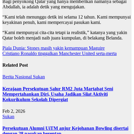
Bagi penyokong Qatar yang hanya memberikan namanya sebagai
Abdallah, ia adalah detik yang mengujakan.
“Kami telah menunggu detik ini selama 12 tahun. Kami mempunyai
keyakinan penuh, kami mempercayai pasukan kami.
“Kami mempunyai cita-cita tetapi ia realistik,” katanya yang yakin
Qatar boleh menjadi naib juara kumpulan, di belakang Belanda.
Post
Piala Dunia: Stones masih yakin kemampuan Maguire
Cristiano Ronaldo tinggalkan Manchester United serta-merta
navigation
Related Post
Berita
Nasional
Sukan
Kerajaan Persekutuan Salur RM2 Juta Martabat Seni
Mempertahankan Diri, Usaha Jadikan Silat Aktiviti
Kokurikulum Sekolah Dipergiat
Feb 2, 2026
Sukan
Persekutuan Alumni UiTM anjur Kejohanan Bowling disertai
dengan 28 pasukan berentap.