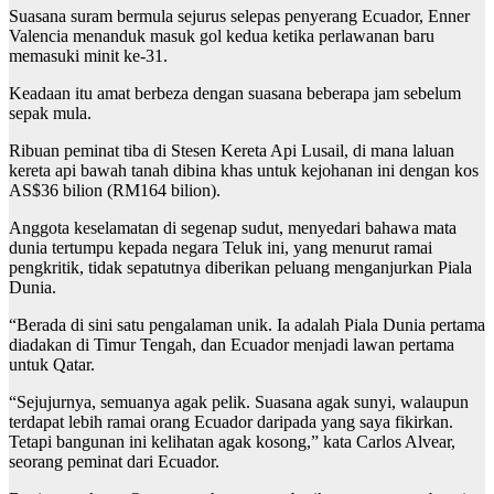
Suasana suram bermula sejurus selepas penyerang Ecuador, Enner
Valencia menanduk masuk gol kedua ketika perlawanan baru
memasuki minit ke-31.
Keadaan itu amat berbeza dengan suasana beberapa jam sebelum
sepak mula.
Ribuan peminat tiba di Stesen Kereta Api Lusail, di mana laluan
kereta api bawah tanah dibina khas untuk kejohanan ini dengan kos
AS$36 bilion (RM164 bilion).
Anggota keselamatan di segenap sudut, menyedari bahawa mata
dunia tertumpu kepada negara Teluk ini, yang menurut ramai
pengkritik, tidak sepatutnya diberikan peluang menganjurkan Piala
Dunia.
“Berada di sini satu pengalaman unik. Ia adalah Piala Dunia pertama
diadakan di Timur Tengah, dan Ecuador menjadi lawan pertama
untuk Qatar.
“Sejujurnya, semuanya agak pelik. Suasana agak sunyi, walaupun
terdapat lebih ramai orang Ecuador daripada yang saya fikirkan.
Tetapi bangunan ini kelihatan agak kosong,” kata Carlos Alvear,
seorang peminat dari Ecuador.