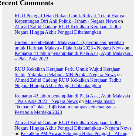
Recent Comments
RUU Penggal Tetap Bukan Untuk Rakyat, Tetapi Hanya
Kepentingan Diri Ahli Politik - Isham - Negara News
on
Ahmad Zahid Cadang RUU Kekalkan Kerajaan Tadbir
Negara Hingga Akhir Penggal Dibentangkan
Jordan "membelasah" Malaysia 4 -0, permulaan perlahan
untuk Harimau Malaya - Piala Asia 2023 - Negara News
on
Kemarau 43 tahun penampilan di Piala Asia, Ayuh Malaysia !
– Piala Asia 2023
RUU Kekalkan Kerajaan Perlu Untuk Wujud Kerajaan
Stabil, Yakinkan Pelabur - MB Perak - Negara News
on
Ahmad Zahid Cadang RUU Kekalkan Kerajaan Tadbir
Negara Hingga Akhir Penggal Dibentangkan
Kemarau 43 tahun penampilan di Piala Asia, Ayuh Malaysia !
- Piala Asia 2023 - Negara News
on
Malaysia masih
“kemarau” piala, Tajikistan merampas kemenangan –
Pestabola Merdeka 2023
Ahmad Zahid Cadang RUU Kekalkan Kerajaan Tadbir
Negara Hingga Akhir Penggal Dibentangkan - Negara News
on
Kekalkan PM Anwar Sehingga Habis Penggal – Abang