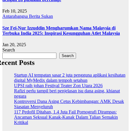
Feb 10, 2025
Antarabangsa
Berita
Sukan
Sze Fei-Nur Izzuddin Mengharumkan Nama Malaysia di
Terbuka India 2025: Inspirasi Kesungguhan Atlet Malaysia
Jan 20, 2025
Search
Search
ecent Posts
Startup AI tempatan sasar 2 juta pengguna aplikasi kesihatan
digital MyMedix dalam tempoh setahun
UPSI raih johan Festival Teater Zon Utara 2026
Rafizi perlu tampil beri penjelasan isu dana asing, khianat
negara
Kontroversi Dana Asing Cetus Kebimbangan: AMK Desak
Siasatan Menyeluruh
117 Pedofil Ditahan, 1.4 Juta Fail Pornografi Dirampas:
Ancaman Seksual Kanak-Kanak Dalam Talian Semakin
Kritikal