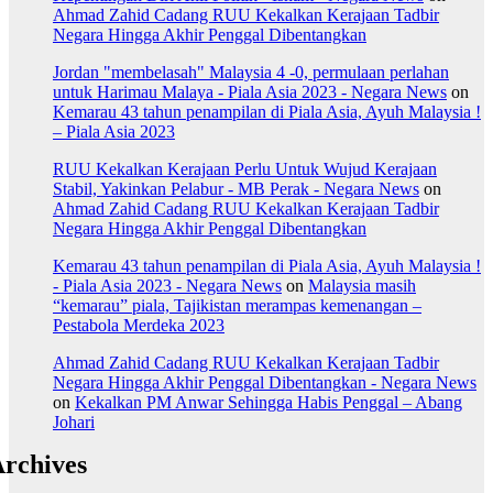
Ahmad Zahid Cadang RUU Kekalkan Kerajaan Tadbir
Negara Hingga Akhir Penggal Dibentangkan
Jordan "membelasah" Malaysia 4 -0, permulaan perlahan
untuk Harimau Malaya - Piala Asia 2023 - Negara News
on
Kemarau 43 tahun penampilan di Piala Asia, Ayuh Malaysia !
– Piala Asia 2023
RUU Kekalkan Kerajaan Perlu Untuk Wujud Kerajaan
Stabil, Yakinkan Pelabur - MB Perak - Negara News
on
Ahmad Zahid Cadang RUU Kekalkan Kerajaan Tadbir
Negara Hingga Akhir Penggal Dibentangkan
Kemarau 43 tahun penampilan di Piala Asia, Ayuh Malaysia !
- Piala Asia 2023 - Negara News
on
Malaysia masih
“kemarau” piala, Tajikistan merampas kemenangan –
Pestabola Merdeka 2023
Ahmad Zahid Cadang RUU Kekalkan Kerajaan Tadbir
Negara Hingga Akhir Penggal Dibentangkan - Negara News
on
Kekalkan PM Anwar Sehingga Habis Penggal – Abang
Johari
rchives