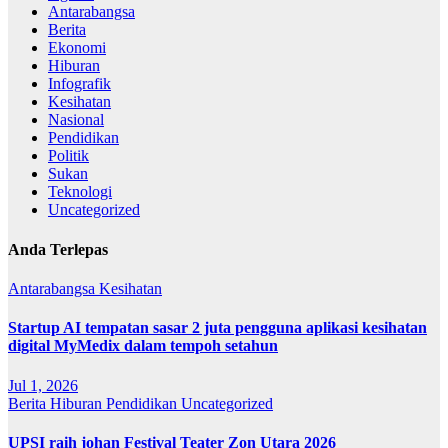
Antarabangsa
Berita
Ekonomi
Hiburan
Infografik
Kesihatan
Nasional
Pendidikan
Politik
Sukan
Teknologi
Uncategorized
Anda Terlepas
Antarabangsa
Kesihatan
Startup AI tempatan sasar 2 juta pengguna aplikasi kesihatan
digital MyMedix dalam tempoh setahun
Jul 1, 2026
Berita
Hiburan
Pendidikan
Uncategorized
UPSI raih johan Festival Teater Zon Utara 2026