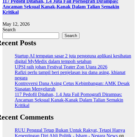
117 Pedofil Ditahan, 1.4 Juta Fail Pornografi Dirampas:
Ancaman Seksual Kanak-Kanak Dalam Talian Semakin
Kritikal
May 12, 2026
Search
Search
ecent Posts
Startup AI tempatan sasar 2 juta pengguna aplikasi kesihatan
digital MyMedix dalam tempoh setahun
UPSI raih johan Festival Teater Zon Utara 2026
Rafizi perlu tampil beri penjelasan isu dana asing, khianat
negara
Kontroversi Dana Asing Cetus Kebimbangan: AMK Desak
Siasatan Menyeluruh
117 Pedofil Ditahan, 1.4 Juta Fail Pornografi Dirampas:
Ancaman Seksual Kanak-Kanak Dalam Talian Semakin
Kritikal
Recent Comments
RUU Penggal Tetap Bukan Untuk Rakyat, Tetapi Hanya
Kepentingan Diri Ahli Politik - Isham - Negara News
on