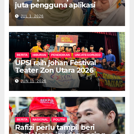
juta pengguna aplikasi
kesihatan digital MyMedix
JUL 1, 2026
dalam tempoh setahun
BERITA
HIBURAN
PENDIDIKAN
UNCATEGORIZED
UPSI raih johan Festival
Teater Zon Utara 2026
JUN 11, 2026
BERITA
NASIONAL
POLITIK
Rafizi perlu tampil beri