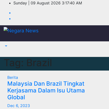
Skip
Sunday | 09 August 2026
3:17:40 AM
to
content
Tag:
Brazil
Berita
Malaysia Dan Brazil Tingkat
Kerjasama Dalam Isu Utama
Global
Dec 6, 2023