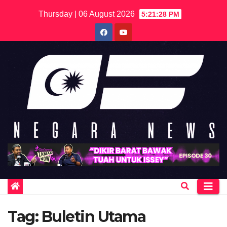
Skip
Thursday | 06 August 2026
5:21:28 PM
to
content
Tag:
Buletin Utama