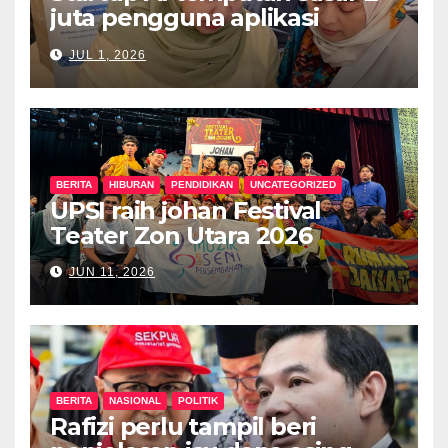
juta pengguna aplikasi
kesihatan digital MyMedix
JUL 1, 2026
dalam tempoh setahun
BERITA
HIBURAN
PENDIDIKAN
UNCATEGORIZED
UPSI raih johan Festival
Teater Zon Utara 2026
JUN 11, 2026
BERITA
NASIONAL
POLITIK
Rafizi perlu tampil beri