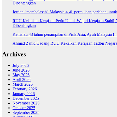
Dibentangkan
Jordan "membelasah" Malaysia 4 -0, permulaan perlahan untu
RUU Kekalkan Kerajaan Perlu Untuk Wujud Kerajaan Stabil, 
Dibentangkan
Kemarau 43 tahun penampilan di Piala Asia, Ayuh Malaysia ! 
Ahmad Zahid Cadang RUU Kekalkan Kerajaan Tadbir Negara 
Archives
July 2026
June 2026
May 2026
April 2026
March 2026
February 2026
January 2026
December 2025
November 2025
October 2025
September 2025