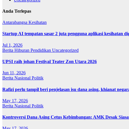
Anda Terlepas
Antarabangsa
Kesihatan
Startup AI tempatan sasar 2 juta pengguna aplikasi kesihatan 
Jul 1, 2026
Berita
Hiburan
Pendidikan
Uncategorized
UPSI raih johan Festival Teater Zon Utara 2026
Jun 11, 2026
Berita
Nasional
Politik
Rafizi perlu tampil beri penjelasan isu dana asing, khianat negar
May 17, 2026
Berita
Nasional
Politik
Kontroversi Dana Asing Cetus Kebimbangan: AMK Desak Sias
May 17, 2026