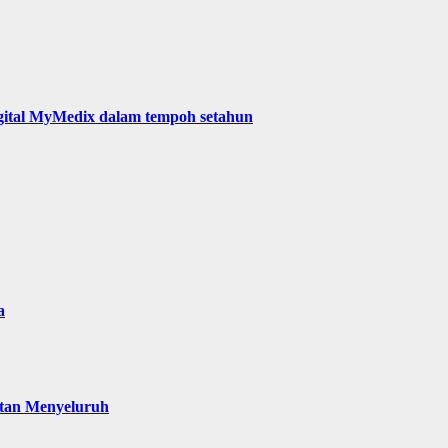
digital MyMedix dalam tempoh setahun
a
atan Menyeluruh