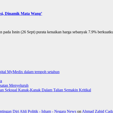
asi, Dinamik Mata Wang’
snin (26 Sept) purata kenaikan harga sebanyak 7.9% berkuatkuasa 1
digital MyMedix dalam tempoh setahun
ra
satan Menyeluruh
aman Seksual Kanak-Kanak Dalam Talian Semakin Kritikal
ngan Diri Ahli Politik - Isham - Negara News
on
Ahmad Zahid Cada