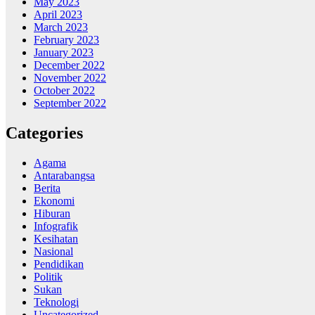
May 2023
April 2023
March 2023
February 2023
January 2023
December 2022
November 2022
October 2022
September 2022
Categories
Agama
Antarabangsa
Berita
Ekonomi
Hiburan
Infografik
Kesihatan
Nasional
Pendidikan
Politik
Sukan
Teknologi
Uncategorized