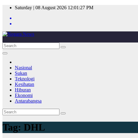
Skip
Saturday | 08 August 2026
12:01:27 PM
to
content
Nasional
Sukan
Teknologi
Kesihatan
Hiburan
Ekonomi
Antarabangsa
Tag:
DHL