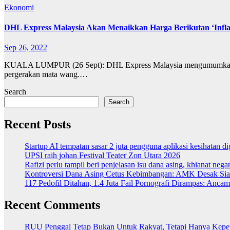
Ekonomi
DHL Express Malaysia Akan Menaikkan Harga Berikutan ‘Infl
Sep 26, 2022
KUALA LUMPUR (26 Sept): DHL Express Malaysia mengumumkan pada I
pergerakan mata wang.…
Search
Search
Recent Posts
Startup AI tempatan sasar 2 juta pengguna aplikasi kesihatan 
UPSI raih johan Festival Teater Zon Utara 2026
Rafizi perlu tampil beri penjelasan isu dana asing, khianat nega
Kontroversi Dana Asing Cetus Kebimbangan: AMK Desak Sia
117 Pedofil Ditahan, 1.4 Juta Fail Pornografi Dirampas: Anc
Recent Comments
RUU Penggal Tetap Bukan Untuk Rakyat, Tetapi Hanya Kepenti